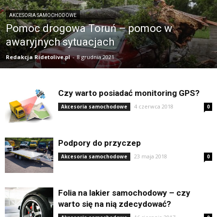
AKCESORIA SAMOCHODOWE
Pomoc drogowa Toruń – pomoc w
awaryjnych sytuacjach
Redakcja Ridetolive.pl
-
8 grudnia 2021
Czy warto posiadać monitoring GPS?
4 czerwca 2018
Akcesoria samochodowe
0
Podpory do przyczep
23 maja 2018
Akcesoria samochodowe
0
Folia na lakier samochodowy – czy
warto się na nią zdecydować?