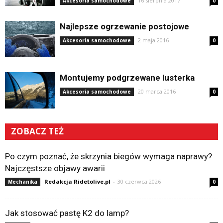
16 sierpnia 2017
Akcesoria samochodowe
0
Najlepsze ogrzewanie postojowe
2 maja 2016
Akcesoria samochodowe
0
Montujemy podgrzewane lusterka
20 marca 2016
Akcesoria samochodowe
0
ZOBACZ TEŻ
Po czym poznać, że skrzynia biegów wymaga naprawy?
Najczęstsze objawy awarii
Redakcja Ridetolive.pl
-
30 czerwca 2026
Mechanika
0
Jak stosować pastę K2 do lamp?