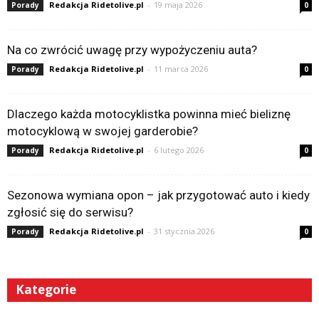
Redakcja Ridetolive.pl
-
19 maja 2026
Porady
0
Na co zwrócić uwagę przy wypożyczeniu auta?
Redakcja Ridetolive.pl
-
11 marca 2026
Porady
0
Dlaczego każda motocyklistka powinna mieć bieliznę
motocyklową w swojej garderobie?
Redakcja Ridetolive.pl
-
6 lutego 2026
Porady
0
Sezonowa wymiana opon – jak przygotować auto i kiedy
zgłosić się do serwisu?
Redakcja Ridetolive.pl
-
31 stycznia 2026
Porady
0
Kategorie
Kategorie