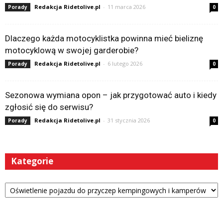
Redakcja Ridetolive.pl
-
11 marca 2026
Porady
0
Dlaczego każda motocyklistka powinna mieć bieliznę
motocyklową w swojej garderobie?
Redakcja Ridetolive.pl
-
6 lutego 2026
Porady
0
Sezonowa wymiana opon – jak przygotować auto i kiedy
zgłosić się do serwisu?
Redakcja Ridetolive.pl
-
31 stycznia 2026
Porady
0
Kategorie
Kategorie