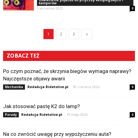
Oświetlenie pojazdu do przyczep kempingowych i
kamperów
5 września 2025
0
1
2
3
ZOBACZ TEŻ
Po czym poznać, że skrzynia biegów wymaga naprawy?
Najczęstsze objawy awarii
Redakcja Ridetolive.pl
-
30 czerwca 2026
Mechanika
0
Jak stosować pastę K2 do lamp?
Redakcja Ridetolive.pl
-
19 maja 2026
Porady
0
Na co zwrócić uwagę przy wypożyczeniu auta?