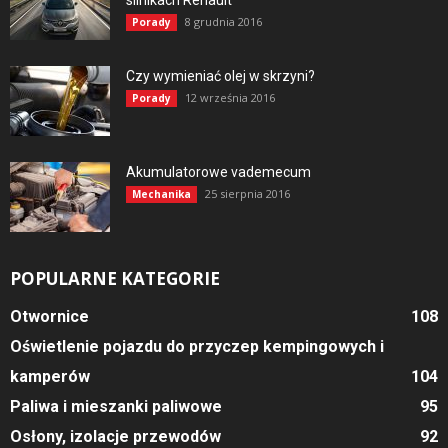
silnikach Renault
8 grudnia 2016
Porady
Czy wymieniać olej w skrzyni?
12 września 2016
Porady
Akumulatorowe vademecum
25 sierpnia 2016
Mechanika
POPULARNE KATEGORIE
Otwornice
108
Oświetlenie pojazdu do przyczep kempingowych i
kamperów
104
Paliwa i mieszanki paliwowe
95
Osłony, izolacje przewodów
92