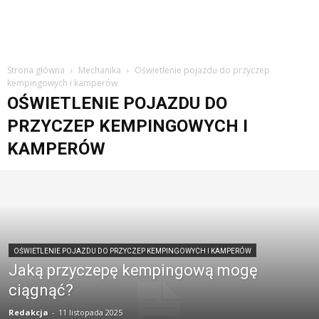
Strona główna
Mechanika
Oświetlenie pojazdu do przyczep
kempingowych i kamperów
OŚWIETLENIE POJAZDU DO
PRZYCZEP KEMPINGOWYCH I
KAMPERÓW
OŚWIETLENIE POJAZDU DO PRZYCZEP KEMPINGOWYCH I KAMPERÓW
Jaką przyczepę kempingową mogę
ciągnąć?
Redakcja
-
11 listopada 2025