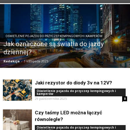
OŚWIETLENIE POJAZDU DO PRZYCZEP KEMPINGOWYCH I KAMPERÓW
Jak oznaczone są światła do jazdy
dziennej?
Redakcja
-
1 listopada 2025
Jaki rezystor do diody 3v na 12V?
Oświetlenie pojazdu do przyczep kempingowych i
kamperów
29 października 2025
0
Czy taśmy LED można łączyć
równoległe?
Oświetlenie pojazdu do przyczep kempingowych i