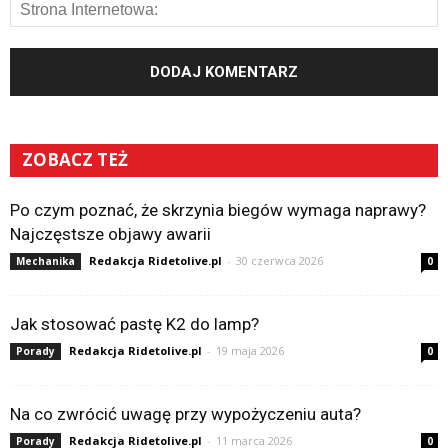
ZOBACZ TEŻ
Po czym poznać, że skrzynia biegów wymaga naprawy?
Najczęstsze objawy awarii
Redakcja Ridetolive.pl
-
30 czerwca 2026
Mechanika
0
Jak stosować pastę K2 do lamp?
Redakcja Ridetolive.pl
-
19 maja 2026
Porady
0
Na co zwrócić uwagę przy wypożyczeniu auta?
Redakcja Ridetolive.pl
-
11 marca 2026
Porady
0