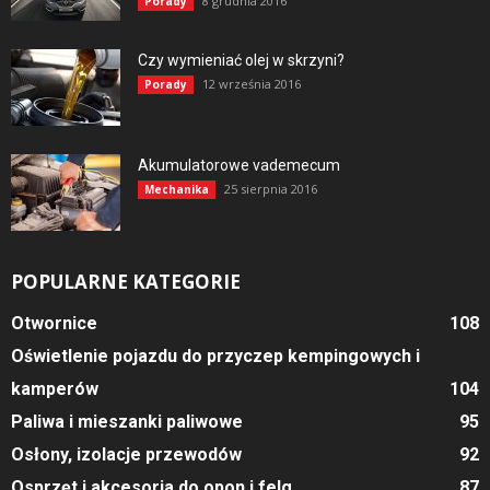
8 grudnia 2016
Porady
Czy wymieniać olej w skrzyni?
12 września 2016
Porady
Akumulatorowe vademecum
25 sierpnia 2016
Mechanika
POPULARNE KATEGORIE
Otwornice
108
Oświetlenie pojazdu do przyczep kempingowych i
kamperów
104
Paliwa i mieszanki paliwowe
95
Osłony, izolacje przewodów
92
Osprzęt i akcesoria do opon i felg
87