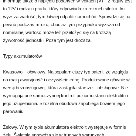
informuje także o napięciu podanych w Voltach (V) – z reguły jest
to 12V i rodzaju prądu, który odpowiada za rozruch silnika. Im
wyższa wartość, tym łatwiej odpalić samochód. Sprawdzi się na
pewno podczas mrozu, chociaż tym przypadku wyższa od
nominalnej wartość może też przełożyć się na krótszą
żywotność jednostki. Poza tym jest droższa.
Typy akumulatorów
Kwasowo – ołowiowy. Najpopularniejszy typ baterii, ze względu
na małą awaryjność i oczywiście cenę. Produkowane głównie w
wersji bezobsługowej, która zastąpiła starsze – obsługowe. Nie
wymagają one samoczynnej kontroli poziomu stanu elektrolitu i
jego uzupełniania. Szczelna obudowa zapobiega bowiem jego
parowaniu.
Żelowy. W tym typie akumulatora elektrolit występuje w formie
żelu. Świetnie sprawdza się w trudnych warunkach