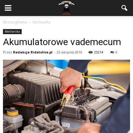
Strona główna
Mechanika
Mechanika
Akumulatorowe vademecum
Przez
Redakcja Ridetolive.pl
-
25 sierpnia 2016
23214
0