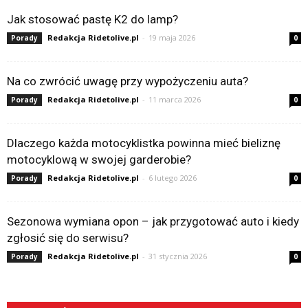
Jak stosować pastę K2 do lamp?
Redakcja Ridetolive.pl
-
19 maja 2026
Porady
0
Na co zwrócić uwagę przy wypożyczeniu auta?
Redakcja Ridetolive.pl
-
11 marca 2026
Porady
0
Dlaczego każda motocyklistka powinna mieć bieliznę
motocyklową w swojej garderobie?
Redakcja Ridetolive.pl
-
6 lutego 2026
Porady
0
Sezonowa wymiana opon – jak przygotować auto i kiedy
zgłosić się do serwisu?
Redakcja Ridetolive.pl
-
31 stycznia 2026
Porady
0