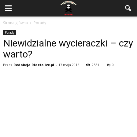
Strona główna
Porady
Porady
Niewidzialne wycieraczki – czy
warto?
Przez
Redakcja Ridetolive.pl
-
17 maja 2016
2561
0