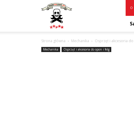
RideToLive.pl
O 
S
Strona główna
Mechanika
Osprzęt i akcesoria do 
Mechanika
Osprzęt i akcesoria do opon i felg