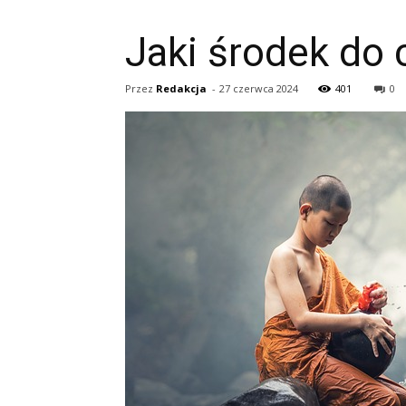
Jaki środek do 
Przez
Redakcja
-
27 czerwca 2024
401
0