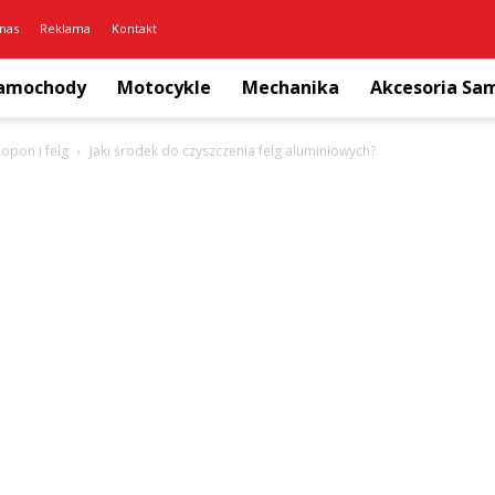
nas
Reklama
Kontakt
amochody
Motocykle
Mechanika
Akcesoria S
opon i felg
Jaki środek do czyszczenia felg aluminiowych?