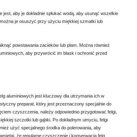
 jest, aby je dokładnie spłukać wodą, aby usunąć wszelkie
można je osuszyć przy użyciu miękkiej szmatki lub
 uniknąć powstawania zacieków lub plam. Można również
uminiowych, aby przywrócić im blask i ochronić przed
lg aluminiowych jest kluczowy dla utrzymania ich w
styczny preparat, który jest przeznaczony specjalnie do
ęciem czyszczenia, należy odpowiednio przygotować felgi,
iękkiej szczotki lub gąbki. Po dokładnym umyciu, felgi
nież użyć specjalnego środka do polerowania, aby
Pamiętaj, że regularne czyszczenie i konserwacja felg