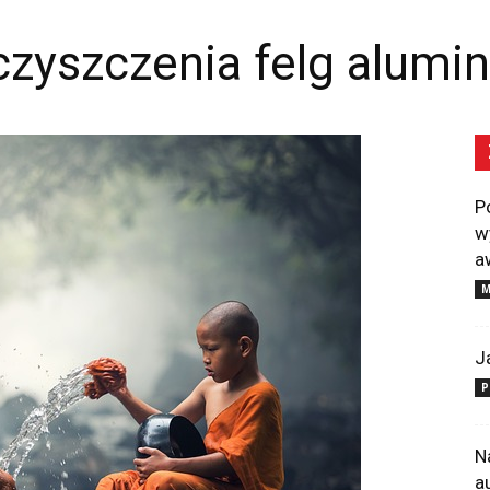
czyszczenia felg alumi
P
w
a
M
J
P
N
a