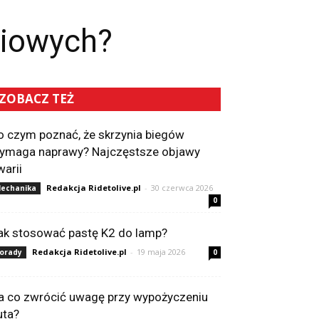
niowych?
ZOBACZ TEŻ
o czym poznać, że skrzynia biegów
ymaga naprawy? Najczęstsze objawy
warii
Redakcja Ridetolive.pl
-
30 czerwca 2026
echanika
0
ak stosować pastę K2 do lamp?
Redakcja Ridetolive.pl
-
19 maja 2026
orady
0
a co zwrócić uwagę przy wypożyczeniu
uta?