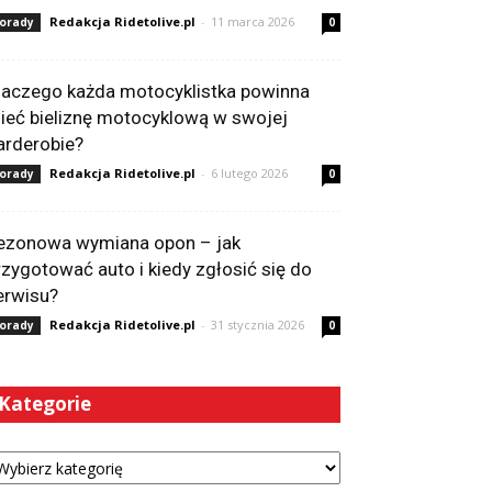
Redakcja Ridetolive.pl
-
11 marca 2026
orady
0
laczego każda motocyklistka powinna
ieć bieliznę motocyklową w swojej
arderobie?
Redakcja Ridetolive.pl
-
6 lutego 2026
orady
0
ezonowa wymiana opon – jak
rzygotować auto i kiedy zgłosić się do
erwisu?
Redakcja Ridetolive.pl
-
31 stycznia 2026
orady
0
Kategorie
tegorie