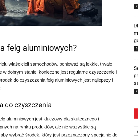
P
D
m
g
ia felg aluminiowych?
P
elu właścicieli samochodów, ponieważ są lekkie, trwałe i
S
e w dobrym stanie, konieczne jest regularne czyszczenie i
p
środek do czyszczenia felg aluminiowych jest najlepszy i
s
.
P
a do czyszczenia
lg aluminiowych jest kluczowy dla skutecznego i
Ka
ępnych na rynku produktów, ale nie wszystkie są
 aby wybrać środek, który jest przeznaczony specjalnie do