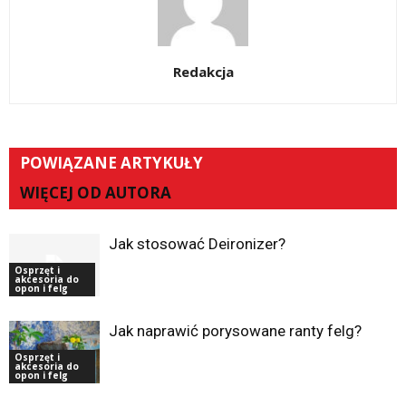
Redakcja
POWIĄZANE ARTYKUŁY
WIĘCEJ OD AUTORA
Jak stosować Deironizer?
Osprzęt i
akcesoria do
opon i felg
Jak naprawić porysowane ranty felg?
Osprzęt i
akcesoria do
opon i felg