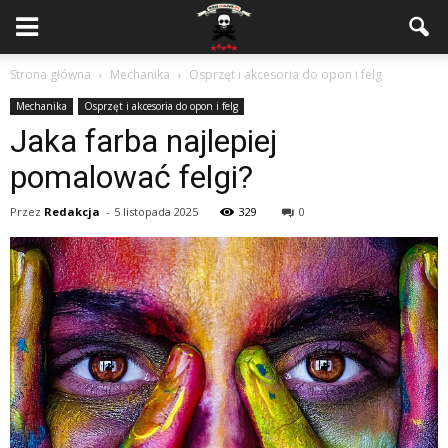
Strona główna
Mechanika
Osprzęt i akcesoria do opon i felg
Mechanika
Osprzęt i akcesoria do opon i felg
Jaka farba najlepiej
pomalować felgi?
Przez
Redakcja
-
5 listopada 2025
329
0