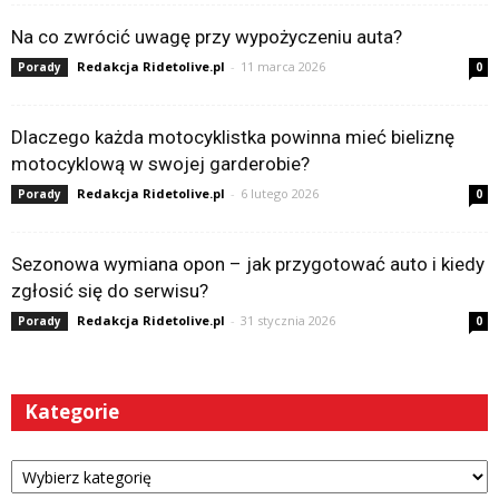
Na co zwrócić uwagę przy wypożyczeniu auta?
Redakcja Ridetolive.pl
-
11 marca 2026
Porady
0
Dlaczego każda motocyklistka powinna mieć bieliznę
motocyklową w swojej garderobie?
Redakcja Ridetolive.pl
-
6 lutego 2026
Porady
0
Sezonowa wymiana opon – jak przygotować auto i kiedy
zgłosić się do serwisu?
Redakcja Ridetolive.pl
-
31 stycznia 2026
Porady
0
Kategorie
Kategorie