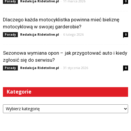
Redakcja Ridetolive.pl
-
11 marca 2026
Porady
0
Dlaczego każda motocyklistka powinna mieć bieliznę
motocyklową w swojej garderobie?
Redakcja Ridetolive.pl
-
6 lutego 2026
Porady
0
Sezonowa wymiana opon – jak przygotować auto i kiedy
zgłosić się do serwisu?
Redakcja Ridetolive.pl
-
31 stycznia 2026
Porady
0
Kategorie
Kategorie