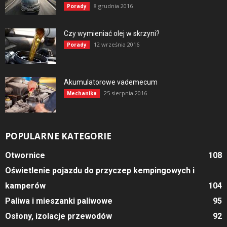
8 grudnia 2016
Porady
Czy wymieniać olej w skrzyni?
12 września 2016
Porady
Akumulatorowe vademecum
25 sierpnia 2016
Mechanika
POPULARNE KATEGORIE
Otwornice
108
Oświetlenie pojazdu do przyczep kempingowych i
kamperów
104
Paliwa i mieszanki paliwowe
95
Osłony, izolacje przewodów
92