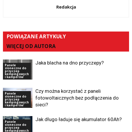
Redakcja
POWIĄZANE ARTYKUŁY
WIĘCEJ OD AUTORA
Jaka blacha na dno przyczepy?
Panele
słoneczne do
przyczep
kempingowych
i kamperów
Czy można korzystać z paneli
Panele
słoneczne do
fotowoltaicznych bez podłączenia do
przyczep
kempingowych
sieci?
i kamperów
Jak długo ładuje się akumulator 60Ah?
Panele
słoneczne do
przyczep
kempingowych