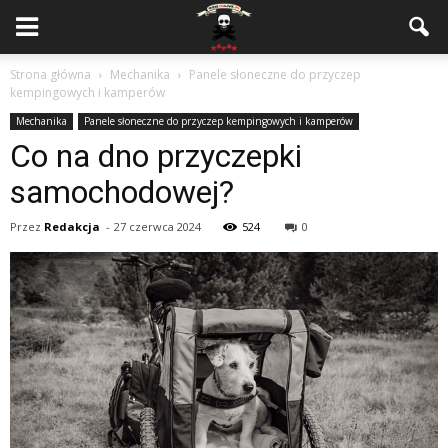
Strona główna
Mechanika
Panele słoneczne do przyczep
kempingowych i kamperów
Mechanika
Panele słoneczne do przyczep kempingowych i kamperów
Co na dno przyczepki
samochodowej?
Przez
Redakcja
-
27 czerwca 2024
524
0