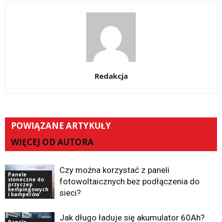
Redakcja
POWIĄZANE ARTYKUŁY
WIĘCEJ OD AUTORA
Czy można korzystać z paneli
Panele
słoneczne do
fotowoltaicznych bez podłączenia do
przyczep
kempingowych
sieci?
i kamperów
Jak długo ładuje się akumulator 60Ah?
Panele