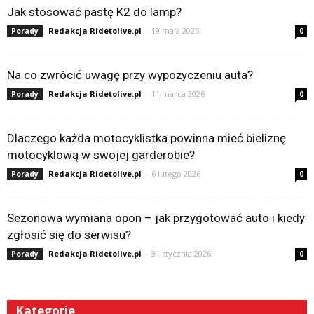
Jak stosować pastę K2 do lamp?
Redakcja Ridetolive.pl
-
19 maja 2026
Porady
0
Na co zwrócić uwagę przy wypożyczeniu auta?
Redakcja Ridetolive.pl
-
11 marca 2026
Porady
0
Dlaczego każda motocyklistka powinna mieć bieliznę
motocyklową w swojej garderobie?
Redakcja Ridetolive.pl
-
6 lutego 2026
Porady
0
Sezonowa wymiana opon – jak przygotować auto i kiedy
zgłosić się do serwisu?
Redakcja Ridetolive.pl
-
31 stycznia 2026
Porady
0
Kategorie