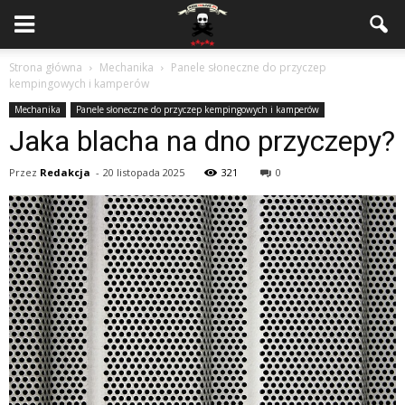
Strona główna
Mechanika
Panele słoneczne do przyczep
kempingowych i kamperów
Mechanika
Panele słoneczne do przyczep kempingowych i kamperów
Jaka blacha na dno przyczepy?
Przez
Redakcja
-
20 listopada 2025
321
0