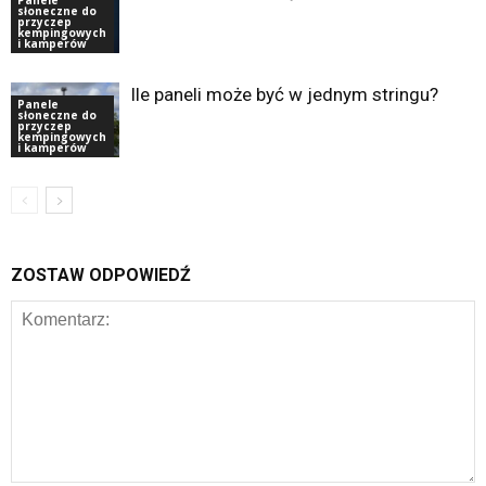
słoneczne do
przyczep
kempingowych
i kamperów
Ile paneli może być w jednym stringu?
Panele
słoneczne do
przyczep
kempingowych
i kamperów
ZOSTAW ODPOWIEDŹ