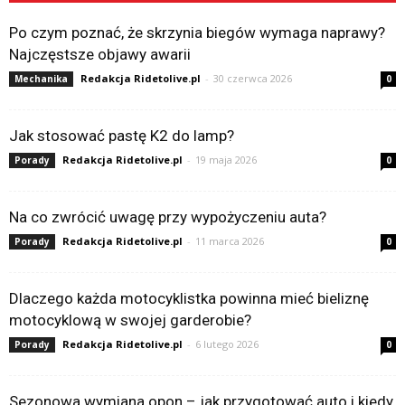
Po czym poznać, że skrzynia biegów wymaga naprawy?
Najczęstsze objawy awarii
Redakcja Ridetolive.pl
-
30 czerwca 2026
Mechanika
0
Jak stosować pastę K2 do lamp?
Redakcja Ridetolive.pl
-
19 maja 2026
Porady
0
Na co zwrócić uwagę przy wypożyczeniu auta?
Redakcja Ridetolive.pl
-
11 marca 2026
Porady
0
Dlaczego każda motocyklistka powinna mieć bieliznę
motocyklową w swojej garderobie?
Redakcja Ridetolive.pl
-
6 lutego 2026
Porady
0
Sezonowa wymiana opon – jak przygotować auto i kiedy