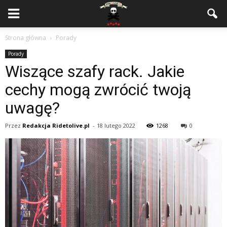
Strona główna
Porady
Porady
Wiszące szafy rack. Jakie
cechy mogą zwrócić twoją
uwagę?
Przez
Redakcja Ridetolive.pl
-
18 lutego 2022
1268
0