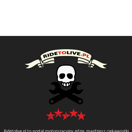
Ridetolive.pl to portal motoryzacyjny gdzie znajdziesz ciekawostki