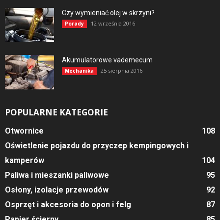
Czy wymieniać olej w skrzyni?
12 września 2016
Porady
Akumulatorowe vademecum
25 sierpnia 2016
Mechanika
POPULARNE KATEGORIE
Otwornice
108
Oświetlenie pojazdu do przyczep kempingowych i
kamperów
104
Paliwa i mieszanki paliwowe
95
Osłony, izolacje przewodów
92
Osprzęt i akcesoria do opon i felg
87
Papier ścierny
85