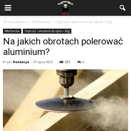
Strona główna
Mechanika
Osprzęt i akcesoria do opon i felg
Mechanika
Osprzęt i akcesoria do opon i felg
Na jakich obrotach polerować
aluminium?
Przez
Redakcja
-
31 lipca 2025
297
0