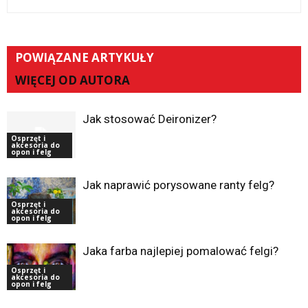
POWIĄZANE ARTYKUŁY
WIĘCEJ OD AUTORA
Jak stosować Deironizer?
Osprzęt i
akcesoria do
opon i felg
Jak naprawić porysowane ranty felg?
Osprzęt i
akcesoria do
opon i felg
Jaka farba najlepiej pomalować felgi?
Osprzęt i
akcesoria do
opon i felg