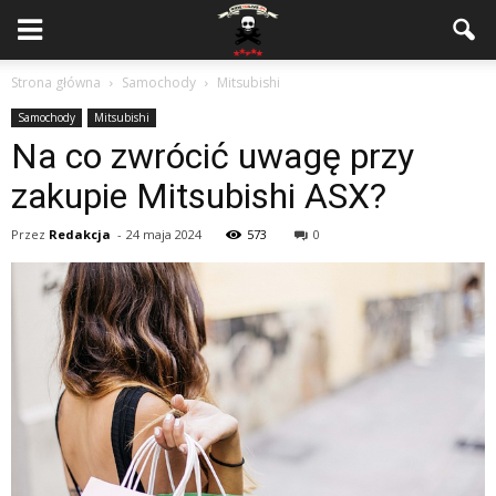
Strona główna
Samochody
Mitsubishi
Samochody
Mitsubishi
Na co zwrócić uwagę przy
zakupie Mitsubishi ASX?
Przez
Redakcja
-
24 maja 2024
573
0