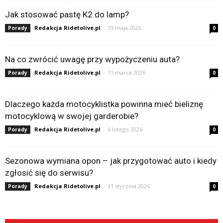
Jak stosować pastę K2 do lamp?
Redakcja Ridetolive.pl
-
19 maja 2026
Porady
0
Na co zwrócić uwagę przy wypożyczeniu auta?
Redakcja Ridetolive.pl
-
11 marca 2026
Porady
0
Dlaczego każda motocyklistka powinna mieć bieliznę
motocyklową w swojej garderobie?
Redakcja Ridetolive.pl
-
6 lutego 2026
Porady
0
Sezonowa wymiana opon – jak przygotować auto i kiedy
zgłosić się do serwisu?
Redakcja Ridetolive.pl
-
31 stycznia 2026
Porady
0