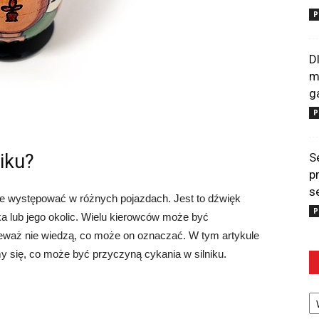
P
D
m
g
P
iku?
S
p
s
oże występować w różnych pojazdach. Jest to dźwięk
P
ka lub jego okolic. Wielu kierowców może być
ieważ nie wiedzą, co może on oznaczać. W tym artykule
my się, co może być przyczyną cykania w silniku.
Ka