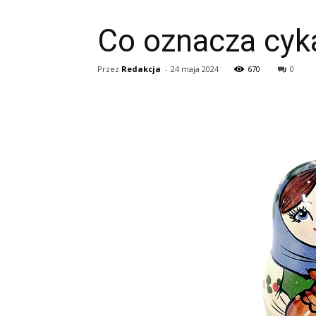
Co oznacza cyka
Przez
Redakcja
-
24 maja 2024
670
0