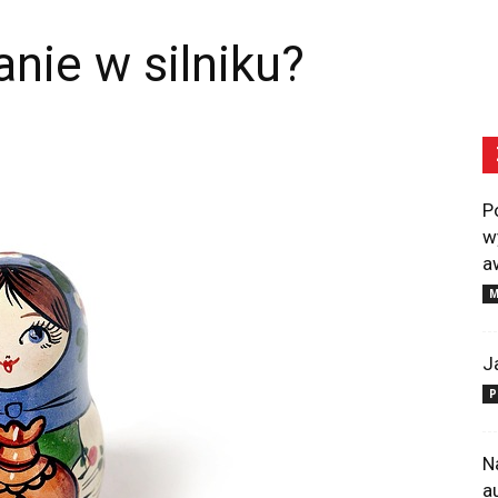
nie w silniku?
P
w
a
M
J
P
N
a