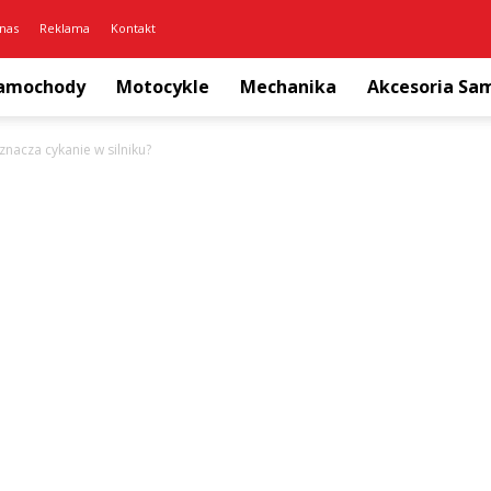
nas
Reklama
Kontakt
amochody
Motocykle
Mechanika
Akcesoria S
znacza cykanie w silniku?