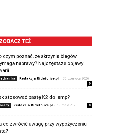
ZOBACZ TEŻ
o czym poznać, że skrzynia biegów
ymaga naprawy? Najczęstsze objawy
warii
Redakcja Ridetolive.pl
-
30 czerwca 2026
echanika
0
ak stosować pastę K2 do lamp?
Redakcja Ridetolive.pl
-
19 maja 2026
orady
0
a co zwrócić uwagę przy wypożyczeniu
uta?