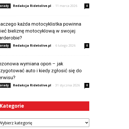
Redakcja Ridetolive.pl
-
11 marca 2026
orady
0
laczego każda motocyklistka powinna
ieć bieliznę motocyklową w swojej
arderobie?
Redakcja Ridetolive.pl
-
6 lutego 2026
orady
0
ezonowa wymiana opon – jak
rzygotować auto i kiedy zgłosić się do
erwisu?
Redakcja Ridetolive.pl
-
31 stycznia 2026
orady
0
Kategorie
tegorie