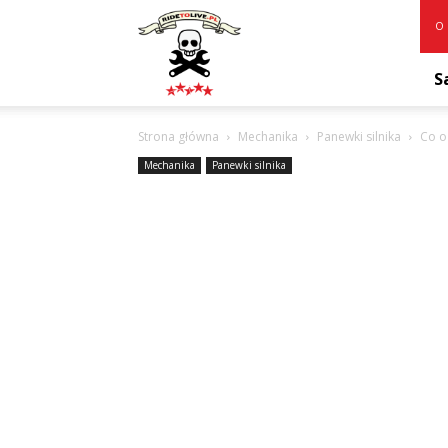
RideToLive.pl
O 
S
Strona główna
Mechanika
Panewki silnika
Co o
Mechanika
Panewki silnika