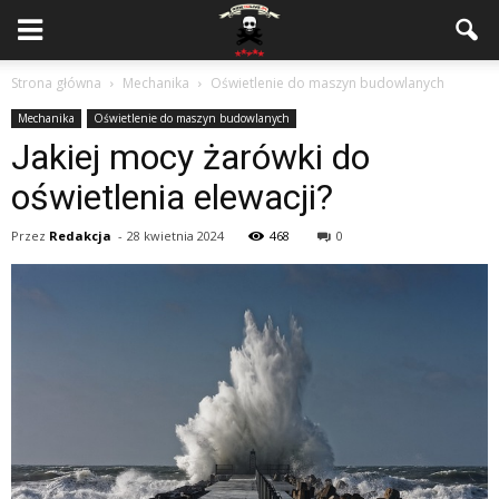
Strona główna
Mechanika
Oświetlenie do maszyn budowlanych
Mechanika
Oświetlenie do maszyn budowlanych
Jakiej mocy żarówki do
oświetlenia elewacji?
Przez
Redakcja
-
28 kwietnia 2024
468
0