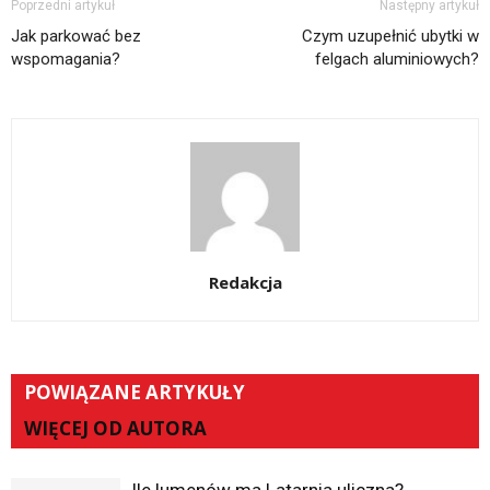
Poprzedni artykuł
Następny artykuł
Jak parkować bez
Czym uzupełnić ubytki w
wspomagania?
felgach aluminiowych?
Redakcja
POWIĄZANE ARTYKUŁY
WIĘCEJ OD AUTORA
Ile lumenów ma Latarnia uliczna?