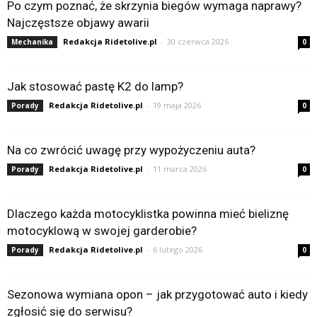
Po czym poznać, że skrzynia biegów wymaga naprawy?
Najczęstsze objawy awarii
Redakcja Ridetolive.pl
-
30 czerwca 2026
Mechanika
0
Jak stosować pastę K2 do lamp?
Redakcja Ridetolive.pl
-
19 maja 2026
Porady
0
Na co zwrócić uwagę przy wypożyczeniu auta?
Redakcja Ridetolive.pl
-
11 marca 2026
Porady
0
Dlaczego każda motocyklistka powinna mieć bieliznę
motocyklową w swojej garderobie?
Redakcja Ridetolive.pl
-
6 lutego 2026
Porady
0
Sezonowa wymiana opon – jak przygotować auto i kiedy
zgłosić się do serwisu?