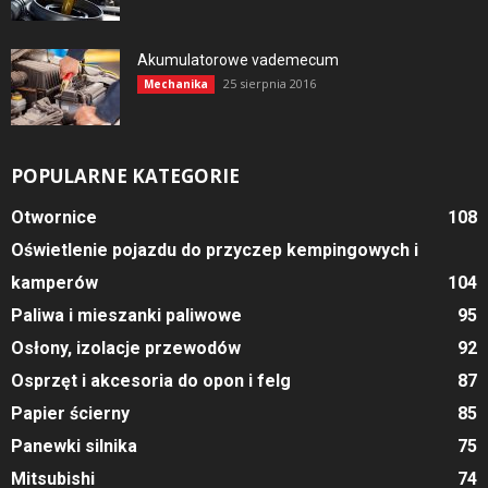
Akumulatorowe vademecum
25 sierpnia 2016
Mechanika
POPULARNE KATEGORIE
Otwornice
108
Oświetlenie pojazdu do przyczep kempingowych i
kamperów
104
Paliwa i mieszanki paliwowe
95
Osłony, izolacje przewodów
92
Osprzęt i akcesoria do opon i felg
87
Papier ścierny
85
Panewki silnika
75
Mitsubishi
74