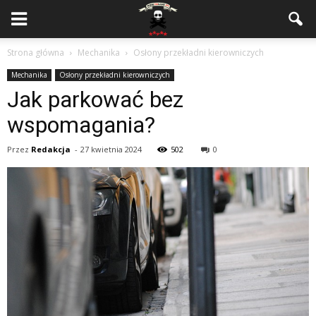
Strona główna
Mechanika
Osłony przekładni kierowniczych
Mechanika
Osłony przekładni kierowniczych
Jak parkować bez
wspomagania?
Przez
Redakcja
-
27 kwietnia 2024
502
0