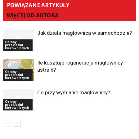
POWIĄZANE ARTYKUŁY
WIĘCEJ OD AUTORA
Jak działa maglownica w samochodzie?
Osłony
przekładni
kierowniczych
Ile kosztuje regeneracja maglownicy
astra h?
Osłony
przekładni
kierowniczych
Co przy wymianie maglownicy?
Osłony
przekładni
kierowniczych