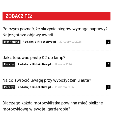
ZOBACZ TEŻ
Po czym poznać, że skrzynia biegów wymaga naprawy?
Najczęstsze objawy awarii
Redakcja Ridetolive.pl
-
30 czerwca 2026
Mechanika
0
Jak stosować pastę K2 do lamp?
Redakcja Ridetolive.pl
-
19 maja 2026
Porady
0
Na co zwrócić uwagę przy wypożyczeniu auta?
Redakcja Ridetolive.pl
-
11 marca 2026
Porady
0
Dlaczego każda motocyklistka powinna mieć bieliznę
motocyklową w swojej garderobie?