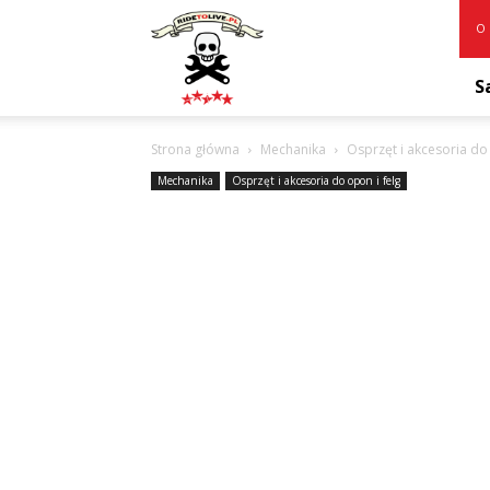
RideToLive.pl
O 
S
Strona główna
Mechanika
Osprzęt i akcesoria do 
Mechanika
Osprzęt i akcesoria do opon i felg