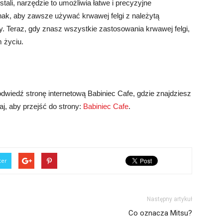
ali, narzędzie to umożliwia łatwe i precyzyjne
ak, aby zawsze używać krwawej felgi z należytą
y. Teraz, gdy znasz wszystkie zastosowania krwawej felgi,
 życiu.
odwiedź stronę internetową Babiniec Cafe, gdzie znajdziesz
aj, aby przejść do strony:
Babiniec Cafe
.
ter
Następny artykuł
Co oznacza Mitsu?