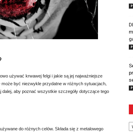
P
D
m
g
P
?
S
p
owo używać krwawej felgi i jakie są jej najważniejsze
s
re może być niezwykle przydatne w różnych sytuacjach,
P
j dalej, aby poznać wszystkie szczegóły dotyczące tego
Ka
st używane do różnych celów. Składa się z metalowego