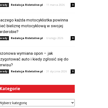
Redakcja Ridetolive.pl
-
11 marca 2026
orady
0
laczego każda motocyklistka powinna
ieć bieliznę motocyklową w swojej
arderobie?
Redakcja Ridetolive.pl
-
6 lutego 2026
orady
0
ezonowa wymiana opon – jak
rzygotować auto i kiedy zgłosić się do
erwisu?
Redakcja Ridetolive.pl
-
31 stycznia 2026
orady
0
Kategorie
tegorie