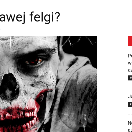
wej felgi?
0
P
w
a
M
J
P
N
a