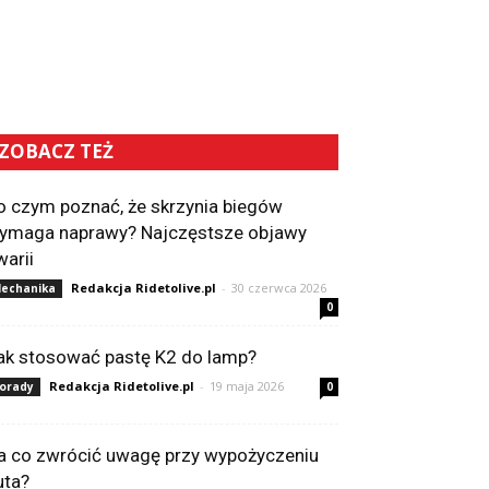
ZOBACZ TEŻ
o czym poznać, że skrzynia biegów
ymaga naprawy? Najczęstsze objawy
warii
Redakcja Ridetolive.pl
-
30 czerwca 2026
echanika
0
ak stosować pastę K2 do lamp?
Redakcja Ridetolive.pl
-
19 maja 2026
orady
0
a co zwrócić uwagę przy wypożyczeniu
uta?