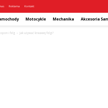
nas
Reklama
Kontakt
amochody
Motocykle
Mechanika
Akcesoria S
opon i felg
Jak używać krwawej felgi?