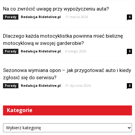
Na co zwrócić uwagę przy wypożyczeniu auta?
Redakcja Ridetolive.pl
-
11 marca 2026
Porady
0
Dlaczego każda motocyklistka powinna mieć bieliznę
motocyklową w swojej garderobie?
Redakcja Ridetolive.pl
-
6 lutego 2026
Porady
0
Sezonowa wymiana opon – jak przygotować auto i kiedy
zgłosić się do serwisu?
Redakcja Ridetolive.pl
-
31 stycznia 2026
Porady
0
Kategorie
Kategorie