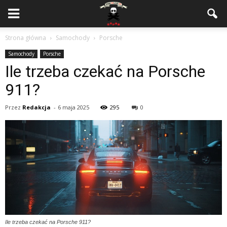
Strona główna
Samochody
Porsche
Samochody
Porsche
Ile trzeba czekać na Porsche
911?
Przez
Redakcja
-
6 maja 2025
295
0
Ile trzeba czekać na Porsche 911?