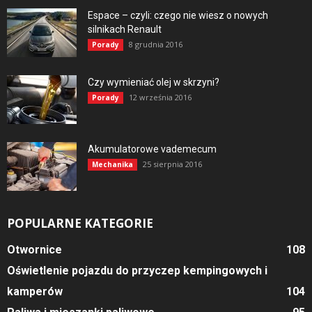
Espace – czyli: czego nie wiesz o nowych
silnikach Renault
8 grudnia 2016
Porady
Czy wymieniać olej w skrzyni?
12 września 2016
Porady
Akumulatorowe vademecum
25 sierpnia 2016
Mechanika
POPULARNE KATEGORIE
Otwornice
108
Oświetlenie pojazdu do przyczep kempingowych i
kamperów
104