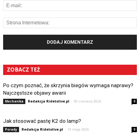
ZOBACZ TEŻ
Po czym poznać, że skrzynia biegów wymaga naprawy?
Najczęstsze objawy awarii
Redakcja Ridetolive.pl
-
30 czerwca 2026
Mechanika
0
Jak stosować pastę K2 do lamp?
Redakcja Ridetolive.pl
-
19 maja 2026
Porady
0