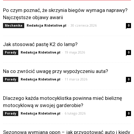
Po czym poznać, że skrzynia biegów wymaga naprawy?
Najczęstsze objawy awarii
Redakcja Ridetolive.pl
-
30 czerwca 2026
Mechanika
0
Jak stosować pastę K2 do lamp?
Redakcja Ridetolive.pl
-
19 maja 2026
Porady
0
Na co zwrócić uwagę przy wypożyczeniu auta?
Redakcja Ridetolive.pl
-
11 marca 2026
Porady
0
Dlaczego każda motocyklistka powinna mieć bieliznę
motocyklową w swojej garderobie?
Redakcja Ridetolive.pl
-
6 lutego 2026
Porady
0
Sezonowa wymiana opon – jak przygotować auto i kiedy