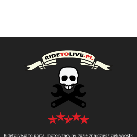
Ridetolive.pl to portal motoryzacyjny gdzie znajdziesz ciekawostki