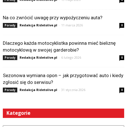
Na co zwrócić uwagę przy wypożyczeniu auta?
Redakcja Ridetolive.pl
-
11 marca 2026
Porady
0
Dlaczego każda motocyklistka powinna mieć bieliznę
motocyklową w swojej garderobie?
Redakcja Ridetolive.pl
-
6 lutego 2026
Porady
0
Sezonowa wymiana opon – jak przygotować auto i kiedy
zgłosić się do serwisu?
Redakcja Ridetolive.pl
-
31 stycznia 2026
Porady
0
Kategorie
Kategorie