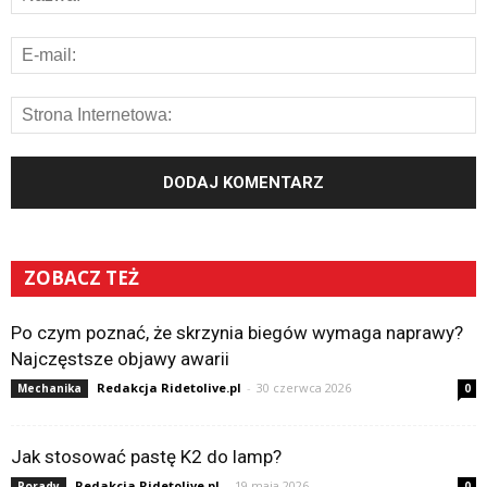
ZOBACZ TEŻ
Po czym poznać, że skrzynia biegów wymaga naprawy?
Najczęstsze objawy awarii
Redakcja Ridetolive.pl
-
30 czerwca 2026
Mechanika
0
Jak stosować pastę K2 do lamp?
Redakcja Ridetolive.pl
-
19 maja 2026
Porady
0