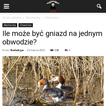
Strona główna
Mechanika
Otwornice
Mechanika
Otwornice
Ile może być gniazd na jednym
obwodzie?
Przez
Redakcja
-
25 marca 2025
258
0