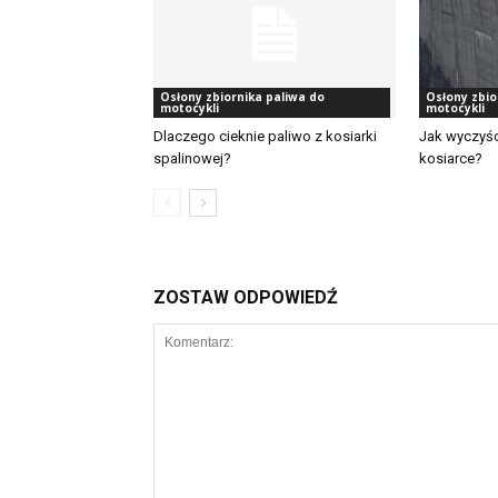
Osłony zbiornika paliwa do
Osłony zbio
motocykli
motocykli
Dlaczego cieknie paliwo z kosiarki
Jak wyczyśc
spalinowej?
kosiarce?
ZOSTAW ODPOWIEDŹ