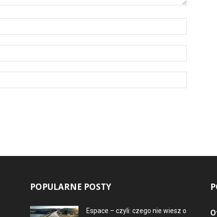
POPULARNE POSTY
P
Espace – czyli: czego nie wiesz o
O