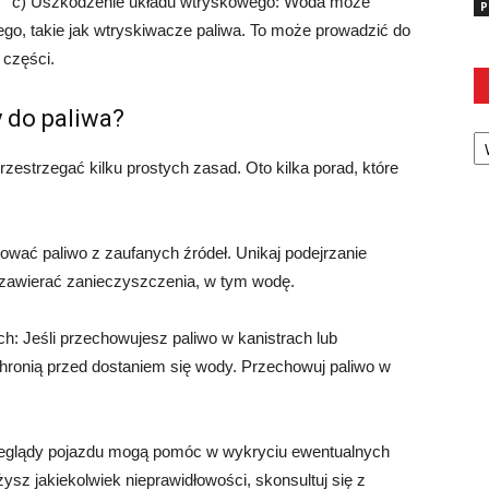
c) Uszkodzenie układu wtryskowego: Woda może
P
go, takie jak wtryskiwacze paliwa. To może prowadzić do
części.
 do paliwa?
Ka
zestrzegać kilku prostych zasad. Oto kilka porad, które
ować paliwo z zaufanych źródeł. Unikaj podejrzanie
 i zawierać zanieczyszczenia, w tym wodę.
: Jeśli przechowujesz paliwo w kanistrach lub
 chronią przed dostaniem się wody. Przechowuj paliwo w
rzeglądy pojazdu mogą pomóc w wykryciu ewentualnych
z jakiekolwiek nieprawidłowości, skonsultuj się z