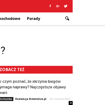
amochodowe
Porady
a?
ZOBACZ TEŻ
o czym poznać, że skrzynia biegów
ymaga naprawy? Najczęstsze objawy
warii
Redakcja Ridetolive.pl
-
30 czerwca 2026
echanika
0