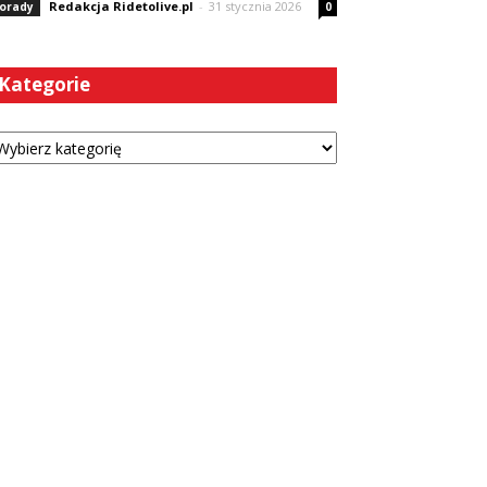
Redakcja Ridetolive.pl
-
31 stycznia 2026
orady
0
Kategorie
tegorie