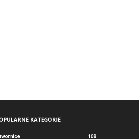
OPULARNE KATEGORIE
twornice
108