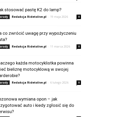
ak stosować pastę K2 do lamp?
Redakcja Ridetolive.pl
-
19 maja 2026
orady
0
a co zwrócić uwagę przy wypożyczeniu
uta?
Redakcja Ridetolive.pl
-
11 marca 2026
orady
0
laczego każda motocyklistka powinna
ieć bieliznę motocyklową w swojej
arderobie?
Redakcja Ridetolive.pl
-
6 lutego 2026
orady
0
ezonowa wymiana opon – jak
rzygotować auto i kiedy zgłosić się do
erwisu?