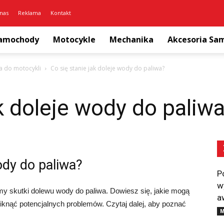
nas
Reklama
Kontakt
amochody
Motocykle
Mechanika
Akcesoria S
a do motocykli
Co się stanie jak doleje wody do paliwa?
ak doleje wody do paliw
ody do paliwa?
P
w
 skutki dolewu wody do paliwa. Dowiesz się, jakie mogą
a
niknąć potencjalnych problemów. Czytaj dalej, aby poznać
M