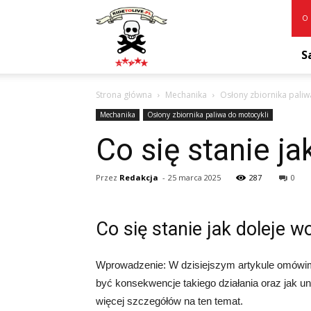
RideToLive.pl
O 
S
Strona główna
Mechanika
Osłony zbiornika paliw
Mechanika
Osłony zbiornika paliwa do motocykli
Co się stanie j
Przez
Redakcja
-
25 marca 2025
287
0
Co się stanie jak doleje w
Wprowadzenie: W dzisiejszym artykule omówimy
być konsekwencje takiego działania oraz jak u
więcej szczegółów na ten temat.