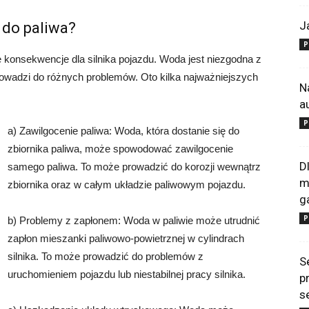
J
 do paliwa?
P
onsekwencje dla silnika pojazdu. Woda jest niezgodna z
rowadzi do różnych problemów. Oto kilka najważniejszych
N
a
P
a) Zawilgocenie paliwa: Woda, która dostanie się do
zbiornika paliwa, może spowodować zawilgocenie
D
samego paliwa. To może prowadzić do korozji wewnątrz
m
zbiornika oraz w całym układzie paliwowym pojazdu.
g
P
b) Problemy z zapłonem: Woda w paliwie może utrudnić
zapłon mieszanki paliwowo-powietrznej w cylindrach
silnika. To może prowadzić do problemów z
S
uruchomieniem pojazdu lub niestabilnej pracy silnika.
p
s