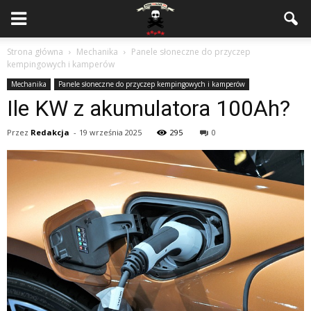
Strona główna
Mechanika
Panele słoneczne do przyczep
kempingowych i kamperów
Mechanika
Panele słoneczne do przyczep kempingowych i kamperów
Ile KW z akumulatora 100Ah?
Przez
Redakcja
-
19 września 2025
295
0