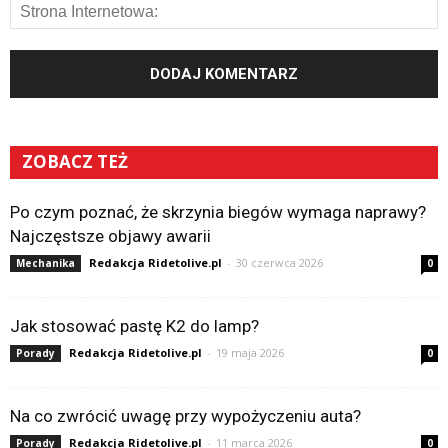
ZOBACZ TEŻ
Po czym poznać, że skrzynia biegów wymaga naprawy?
Najczęstsze objawy awarii
Redakcja Ridetolive.pl
-
30 czerwca 2026
Mechanika
0
Jak stosować pastę K2 do lamp?
Redakcja Ridetolive.pl
-
19 maja 2026
Porady
0
Na co zwrócić uwagę przy wypożyczeniu auta?
Redakcja Ridetolive.pl
-
11 marca 2026
Porady
0