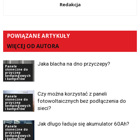
Redakcja
POWIĄZANE ARTYKUŁY
WIĘCEJ OD AUTORA
Jaka blacha na dno przyczepy?
Panele
słoneczne do
przyczep
kempingowych
i kamperów
Czy można korzystać z paneli
Panele
słoneczne do
fotowoltaicznych bez podłączenia do
przyczep
kempingowych
sieci?
i kamperów
Jak długo ładuje się akumulator 60Ah?
Panele
słoneczne do
przyczep
kempingowych
i kamperów