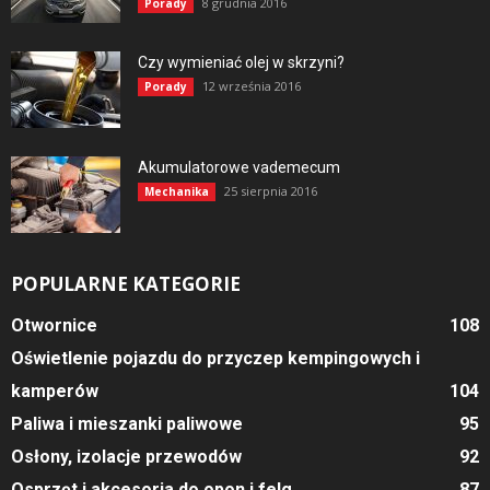
8 grudnia 2016
Porady
Czy wymieniać olej w skrzyni?
12 września 2016
Porady
Akumulatorowe vademecum
25 sierpnia 2016
Mechanika
POPULARNE KATEGORIE
Otwornice
108
Oświetlenie pojazdu do przyczep kempingowych i
kamperów
104
Paliwa i mieszanki paliwowe
95
Osłony, izolacje przewodów
92
Osprzęt i akcesoria do opon i felg
87