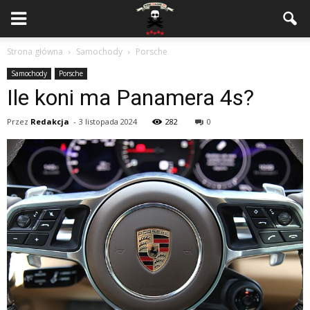
Strona główna
Samochody
Porsche
Samochody
Porsche
Ile koni ma Panamera 4s?
Przez
Redakcja
-
3 listopada 2024
282
0