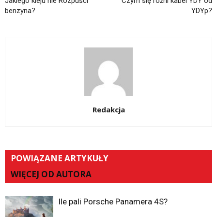
Jakiego kleju nie Rozpuści
Czym się różni kabel YDY od
benzyna?
YDYp?
Redakcja
POWIĄZANE ARTYKUŁY
WIĘCEJ OD AUTORA
Ile pali Porsche Panamera 4S?