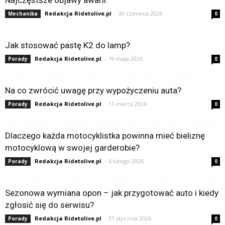
Redakcja Ridetolive.pl
-
30 czerwca 2026
Mechanika
0
Jak stosować pastę K2 do lamp?
Redakcja Ridetolive.pl
-
19 maja 2026
Porady
0
Na co zwrócić uwagę przy wypożyczeniu auta?
Redakcja Ridetolive.pl
-
11 marca 2026
Porady
0
Dlaczego każda motocyklistka powinna mieć bieliznę
motocyklową w swojej garderobie?
Redakcja Ridetolive.pl
-
6 lutego 2026
Porady
0
Sezonowa wymiana opon – jak przygotować auto i kiedy
zgłosić się do serwisu?
Redakcja Ridetolive.pl
-
31 stycznia 2026
Porady
0