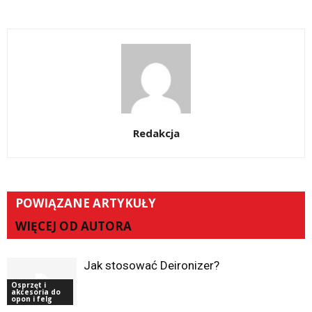
Redakcja
POWIĄZANE ARTYKUŁY
WIĘCEJ OD AUTORA
Jak stosować Deironizer?
Osprzęt i
akcesoria do
opon i felg