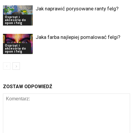
Jak naprawić porysowane ranty felg?
Osprzęt i
akcesoria do
opon i felg
Jaka farba najlepiej pomalować felgi?
Osprzęt i
akcesoria do
opon i felg
ZOSTAW ODPOWIEDŹ