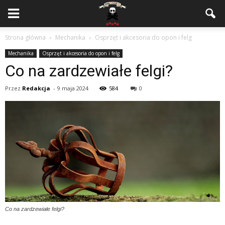
Strona główna
Mechanika
Osprzęt i akcesoria do opon i felg
Mechanika
Osprzęt i akcesoria do opon i felg
Co na zardzewiałe felgi?
Przez
Redakcja
-
9 maja 2024
584
0
Co na zardzewiałe felgi?