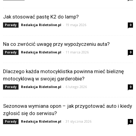
Jak stosować pastę K2 do lamp?
Redakcja Ridetolive.pl
-
19 maja 2026
Porady
0
Na co zwrócić uwagę przy wypożyczeniu auta?
Redakcja Ridetolive.pl
-
11 marca 2026
Porady
0
Dlaczego każda motocyklistka powinna mieć bieliznę
motocyklową w swojej garderobie?
Redakcja Ridetolive.pl
-
6 lutego 2026
Porady
0
Sezonowa wymiana opon – jak przygotować auto i kiedy
zgłosić się do serwisu?
Redakcja Ridetolive.pl
-
31 stycznia 2026
Porady
0