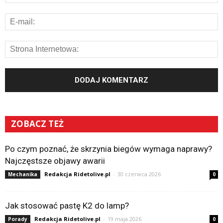
ZOBACZ TEŻ
Po czym poznać, że skrzynia biegów wymaga naprawy?
Najczęstsze objawy awarii
Redakcja Ridetolive.pl
-
30 czerwca 2026
Mechanika
0
Jak stosować pastę K2 do lamp?
Redakcja Ridetolive.pl
-
19 maja 2026
Porady
0