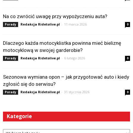
Na co zwrócić uwagę przy wypożyczeniu auta?
Redakcja Ridetolive.pl
-
11 marca 2026
Porady
0
Dlaczego każda motocyklistka powinna mieć bieliznę
motocyklową w swojej garderobie?
Redakcja Ridetolive.pl
-
6 lutego 2026
Porady
0
Sezonowa wymiana opon – jak przygotować auto i kiedy
zgłosić się do serwisu?
Redakcja Ridetolive.pl
-
31 stycznia 2026
Porady
0
Kategorie
Kategorie