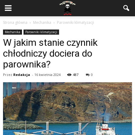
Strona główna
Mechanika
Parowniki klimatyzacji
Mechanika
Parowniki klimatyzacji
W jakim stanie czynnik
chłodniczy dociera do
parownika?
Przez
Redakcja
-
16 kwietnia 2024
487
0