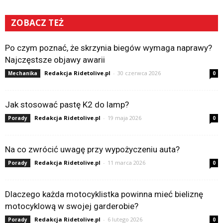
ZOBACZ TEŻ
Po czym poznać, że skrzynia biegów wymaga naprawy?
Najczęstsze objawy awarii
Redakcja Ridetolive.pl
-
30 czerwca 2026
Mechanika
0
Jak stosować pastę K2 do lamp?
Redakcja Ridetolive.pl
-
19 maja 2026
Porady
0
Na co zwrócić uwagę przy wypożyczeniu auta?
Redakcja Ridetolive.pl
-
11 marca 2026
Porady
0
Dlaczego każda motocyklistka powinna mieć bieliznę
motocyklową w swojej garderobie?
Redakcja Ridetolive.pl
-
6 lutego 2026
Porady
0