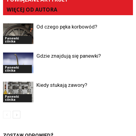
WIĘCEJ OD AUTORA
Od czego pęka korbowód?
Panewki
silnika
Gdzie znajdują się panewki?
Panewki
silnika
Kiedy stukają zawory?
Panewki
silnika
ZOSTAW ODPOWIEDŹ