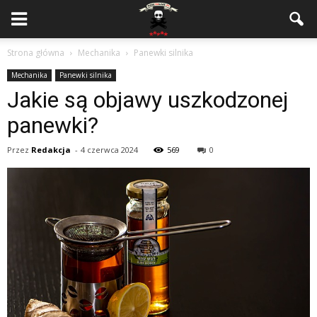
Strona główna
Mechanika
Panewki silnika
Mechanika
Panewki silnika
Jakie są objawy uszkodzonej
panewki?
Przez
Redakcja
-
4 czerwca 2024
569
0