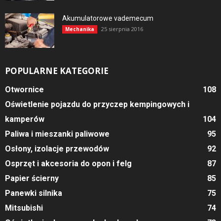
Akumulatorowe vademecum
25 sierpnia 2016
Mechanika
POPULARNE KATEGORIE
Otwornice
108
Oświetlenie pojazdu do przyczep kempingowych i
kamperów
104
Paliwa i mieszanki paliwowe
95
Osłony, izolacje przewodów
92
Osprzęt i akcesoria do opon i felg
87
Papier ścierny
85
Panewki silnika
75
Mitsubishi
74