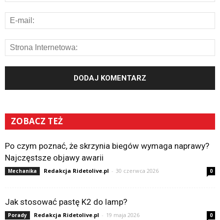
ZOBACZ TEŻ
Po czym poznać, że skrzynia biegów wymaga naprawy?
Najczęstsze objawy awarii
Redakcja Ridetolive.pl
-
30 czerwca 2026
Mechanika
0
Jak stosować pastę K2 do lamp?
Redakcja Ridetolive.pl
-
19 maja 2026
Porady
0