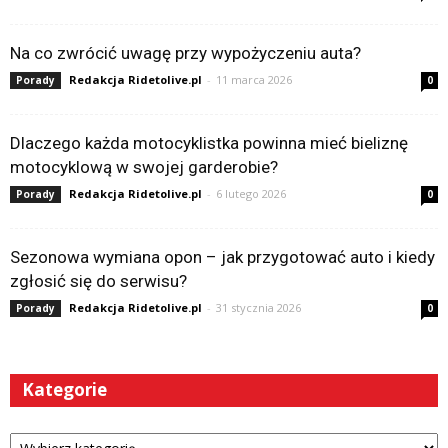
Na co zwrócić uwagę przy wypożyczeniu auta?
Redakcja Ridetolive.pl
-
11 marca 2026
Porady
0
Dlaczego każda motocyklistka powinna mieć bieliznę
motocyklową w swojej garderobie?
Redakcja Ridetolive.pl
-
6 lutego 2026
Porady
0
Sezonowa wymiana opon – jak przygotować auto i kiedy
zgłosić się do serwisu?
Redakcja Ridetolive.pl
-
31 stycznia 2026
Porady
0
Kategorie
Kategorie