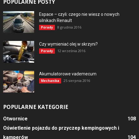
POPULARNE POSTY
Espace – czyli: czego nie wiesz o nowych
silnikach Renault
8 grudnia 2016
Porady
Czy wymieniać olej w skrzyni?
12 września 2016
Porady
Akumulatorowe vademecum
25 sierpnia 2016
Mechanika
POPULARNE KATEGORIE
Otwornice
108
Oświetlenie pojazdu do przyczep kempingowych i
kamperów
104