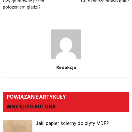
Czy gruntować przed
Co oznacza słowo golf?
położeniem gładzi?
Redakcja
POWIĄZANE ARTYKUŁY
WIĘCEJ OD AUTORA
Jaki papier ścierny do płyty MDF?