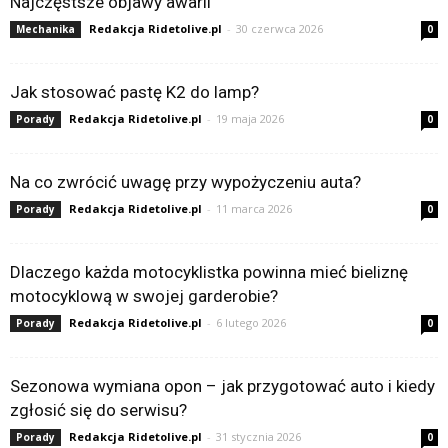
Najczęstsze objawy awarii
Redakcja Ridetolive.pl
-
30 czerwca 2026
Mechanika
0
Jak stosować pastę K2 do lamp?
Redakcja Ridetolive.pl
-
19 maja 2026
Porady
0
Na co zwrócić uwagę przy wypożyczeniu auta?
Redakcja Ridetolive.pl
-
11 marca 2026
Porady
0
Dlaczego każda motocyklistka powinna mieć bieliznę
motocyklową w swojej garderobie?
Redakcja Ridetolive.pl
-
6 lutego 2026
Porady
0
Sezonowa wymiana opon – jak przygotować auto i kiedy
zgłosić się do serwisu?
Redakcja Ridetolive.pl
-
31 stycznia 2026
Porady
0