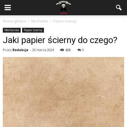
Strona główna
Mechanika
Papier ścierny
Mechanika
Papier ścierny
Jaki papier ścierny do czego?
Przez
Redakcja
-
20 marca 2024
626
0