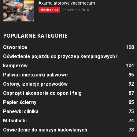
Akumulatorowe vademecum
25 sierpnia 2016
Mechanika
POPULARNE KATEGORIE
Otwornice
108
Oświetlenie pojazdu do przyczep kempingowych i
kamperów
104
Paliwa i mieszanki paliwowe
95
Osłony, izolacje przewodów
92
Osprzęt i akcesoria do opon i felg
87
Papier ścierny
85
Panewki silnika
75
Mitsubishi
74
Oświetlenie do maszyn budowlanych
73