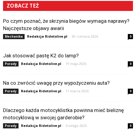
ZOBACZ TEŻ
Po czym poznać, że skrzynia biegów wymaga naprawy?
Najczęstsze objawy awarii
Redakcja Ridetolive.pl
-
30 czerwca 2026
Mechanika
0
Jak stosować pastę K2 do lamp?
Redakcja Ridetolive.pl
-
19 maja 2026
Porady
0
Na co zwrócić uwagę przy wypożyczeniu auta?
Redakcja Ridetolive.pl
-
11 marca 2026
Porady
0
Dlaczego każda motocyklistka powinna mieć bieliznę
motocyklową w swojej garderobie?
Redakcja Ridetolive.pl
-
6 lutego 2026
Porady
0