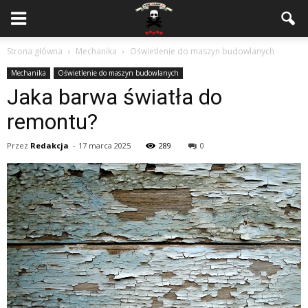
Strona główna
Mechanika
Oświetlenie do maszyn budowlanych
Mechanika
Oświetlenie do maszyn budowlanych
Jaka barwa światła do
remontu?
Przez
Redakcja
-
17 marca 2025
289
0