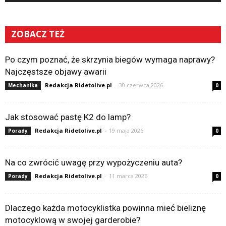
ZOBACZ TEŻ
Po czym poznać, że skrzynia biegów wymaga naprawy?
Najczęstsze objawy awarii
Redakcja Ridetolive.pl
-
30 czerwca 2026
Mechanika
0
Jak stosować pastę K2 do lamp?
Redakcja Ridetolive.pl
-
19 maja 2026
Porady
0
Na co zwrócić uwagę przy wypożyczeniu auta?
Redakcja Ridetolive.pl
-
11 marca 2026
Porady
0
Dlaczego każda motocyklistka powinna mieć bieliznę
motocyklową w swojej garderobie?