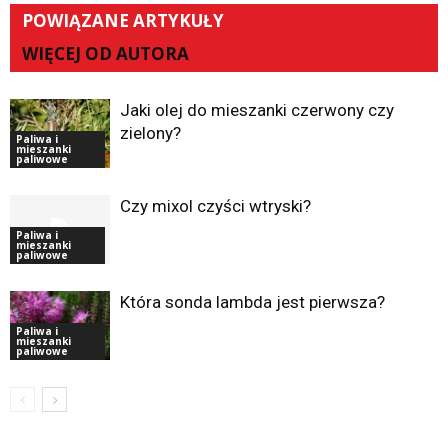
POWIĄZANE ARTYKUŁY
WIĘCEJ OD AUTORA
Jaki olej do mieszanki czerwony czy
zielony?
Paliwa i
mieszanki
paliwowe
Czy mixol czyści wtryski?
Paliwa i
mieszanki
paliwowe
Która sonda lambda jest pierwsza?
Paliwa i
mieszanki
paliwowe