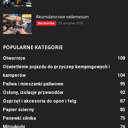
Akumulatorowe vademecum
25 sierpnia 2016
Mechanika
POPULARNE KATEGORIE
Otwornice
108
Oświetlenie pojazdu do przyczep kempingowych i
kamperów
104
Paliwa i mieszanki paliwowe
95
Osłony, izolacje przewodów
92
Osprzęt i akcesoria do opon i felg
87
Papier ścierny
85
Panewki silnika
75
Mitsubishi
74