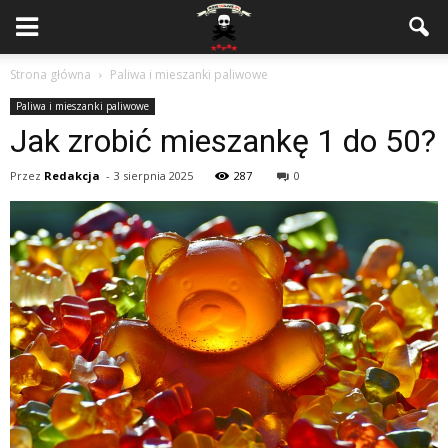
Strona główna
Paliwa i mieszanki paliwowe
Paliwa i mieszanki paliwowe
Jak zrobić mieszankę 1 do 50?
Przez
Redakcja
-
3 sierpnia 2025
287
0