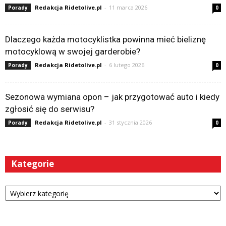
Redakcja Ridetolive.pl
-
11 marca 2026
Porady
0
Dlaczego każda motocyklistka powinna mieć bieliznę
motocyklową w swojej garderobie?
Redakcja Ridetolive.pl
-
6 lutego 2026
Porady
0
Sezonowa wymiana opon – jak przygotować auto i kiedy
zgłosić się do serwisu?
Redakcja Ridetolive.pl
-
31 stycznia 2026
Porady
0
Kategorie
Kategorie