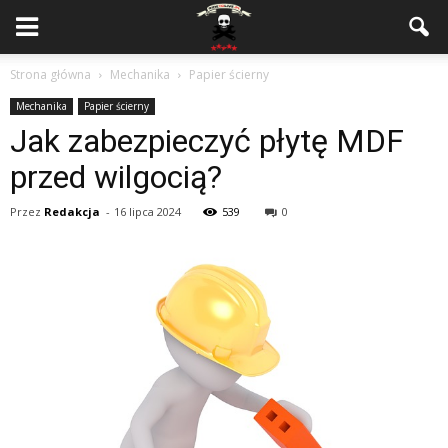
Strona główna
Mechanika
Papier ścierny
Mechanika
Papier ścierny
Jak zabezpieczyć płytę MDF
przed wilgocią?
Przez
Redakcja
-
16 lipca 2024
539
0