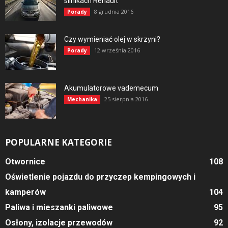
silnikach Renault
8 grudnia 2016
Porady
Czy wymieniać olej w skrzyni?
12 września 2016
Porady
Akumulatorowe vademecum
25 sierpnia 2016
Mechanika
POPULARNE KATEGORIE
Otwornice
108
Oświetlenie pojazdu do przyczep kempingowych i
kamperów
104
Paliwa i mieszanki paliwowe
95
Osłony, izolacje przewodów
92