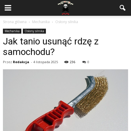
Strona główna
Mechanika
Osłony silnika
Mechanika
Osłony silnika
Jak tanio usunąć rdzę z
samochodu?
Przez
Redakcja
-
4 listopada 2025
236
0