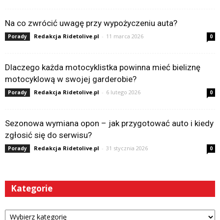
Na co zwrócić uwagę przy wypożyczeniu auta?
Redakcja Ridetolive.pl
-
11 marca 2026
Porady
0
Dlaczego każda motocyklistka powinna mieć bieliznę
motocyklową w swojej garderobie?
Redakcja Ridetolive.pl
-
6 lutego 2026
Porady
0
Sezonowa wymiana opon – jak przygotować auto i kiedy
zgłosić się do serwisu?
Redakcja Ridetolive.pl
-
31 stycznia 2026
Porady
0
Kategorie
Kategorie