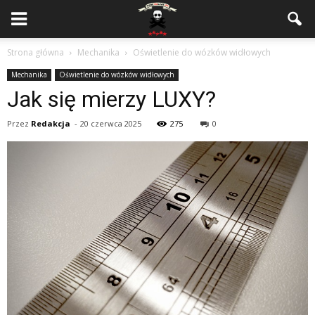
Strona główna
Mechanika
Oświetlenie do wózków widłowych
Mechanika
Oświetlenie do wózków widłowych
Jak się mierzy LUXY?
Przez
Redakcja
-
20 czerwca 2025
275
0