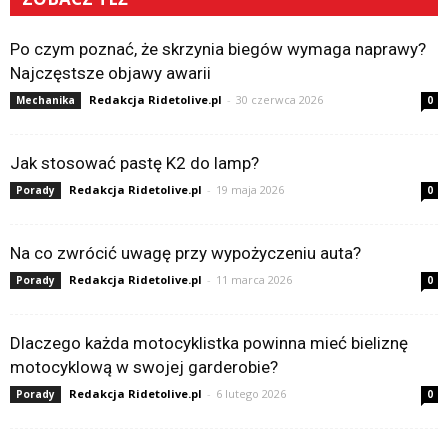
Po czym poznać, że skrzynia biegów wymaga naprawy?
Najczęstsze objawy awarii
Redakcja Ridetolive.pl
-
30 czerwca 2026
Mechanika
0
Jak stosować pastę K2 do lamp?
Redakcja Ridetolive.pl
-
19 maja 2026
Porady
0
Na co zwrócić uwagę przy wypożyczeniu auta?
Redakcja Ridetolive.pl
-
11 marca 2026
Porady
0
Dlaczego każda motocyklistka powinna mieć bieliznę
motocyklową w swojej garderobie?
Redakcja Ridetolive.pl
-
6 lutego 2026
Porady
0