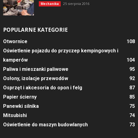
25 sierpnia 2016
Mechanika
POPULARNE KATEGORIE
Otwornice
108
Oświetlenie pojazdu do przyczep kempingowych i
kamperów
104
Paliwa i mieszanki paliwowe
95
Osłony, izolacje przewodów
92
Osprzęt i akcesoria do opon i felg
87
Papier ścierny
85
Panewki silnika
75
Mitsubishi
74
Oświetlenie do maszyn budowlanych
73