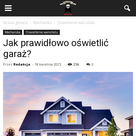
Strona główna
Mechanika
Oświetlenie warsztatu
Mechanika
Oświetlenie warsztatu
Jak prawidłowo oświetlić
garaż?
Przez
Redakcja
-
18 kwietnia 2025
256
0