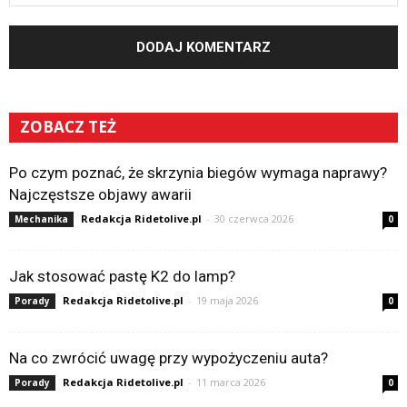
ZOBACZ TEŻ
Po czym poznać, że skrzynia biegów wymaga naprawy?
Najczęstsze objawy awarii
Redakcja Ridetolive.pl
-
30 czerwca 2026
Mechanika
0
Jak stosować pastę K2 do lamp?
Redakcja Ridetolive.pl
-
19 maja 2026
Porady
0
Na co zwrócić uwagę przy wypożyczeniu auta?
Redakcja Ridetolive.pl
-
11 marca 2026
Porady
0