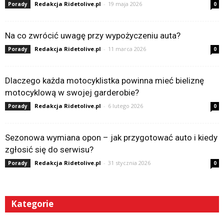
Redakcja Ridetolive.pl
-
19 maja 2026
Porady
0
Na co zwrócić uwagę przy wypożyczeniu auta?
Redakcja Ridetolive.pl
-
11 marca 2026
Porady
0
Dlaczego każda motocyklistka powinna mieć bieliznę
motocyklową w swojej garderobie?
Redakcja Ridetolive.pl
-
6 lutego 2026
Porady
0
Sezonowa wymiana opon – jak przygotować auto i kiedy
zgłosić się do serwisu?
Redakcja Ridetolive.pl
-
31 stycznia 2026
Porady
0
Kategorie