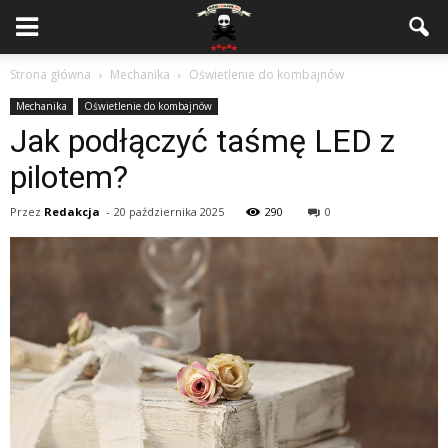
Strona główna
Mechanika
Oświetlenie do kombajnów
Mechanika
Oświetlenie do kombajnów
Jak podłączyć taśmę LED z
pilotem?
Przez
Redakcja
-
20 października 2025
290
0