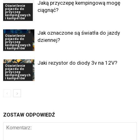
Jaką przyczepę kempingową mogę
Oświetlenie
pojazdu do
ciągnąć?
przyczep
kempingowych
i kamperów
Jak oznaczone są światła do jazdy
Oświetlenie
pojazdu do
dziennej?
przyczep
kempingowych
i kamperów
Jaki rezystor do diody 3v na 12V?
Oświetlenie
pojazdu do
przyczep
kempingowych
i kamperów
ZOSTAW ODPOWIEDŹ