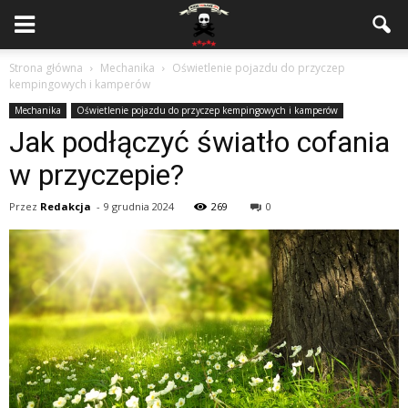
Strona główna
Mechanika
Oświetlenie pojazdu do przyczep
kempingowych i kamperów
Mechanika
Oświetlenie pojazdu do przyczep kempingowych i kamperów
Jak podłączyć światło cofania
w przyczepie?
Przez
Redakcja
-
9 grudnia 2024
269
0