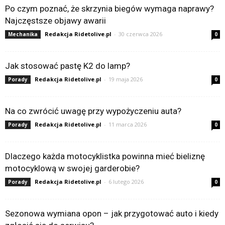
Po czym poznać, że skrzynia biegów wymaga naprawy?
Najczęstsze objawy awarii
Redakcja Ridetolive.pl
-
30 czerwca 2026
Mechanika
0
Jak stosować pastę K2 do lamp?
Redakcja Ridetolive.pl
-
19 maja 2026
Porady
0
Na co zwrócić uwagę przy wypożyczeniu auta?
Redakcja Ridetolive.pl
-
11 marca 2026
Porady
0
Dlaczego każda motocyklistka powinna mieć bieliznę
motocyklową w swojej garderobie?
Redakcja Ridetolive.pl
-
6 lutego 2026
Porady
0
Sezonowa wymiana opon – jak przygotować auto i kiedy