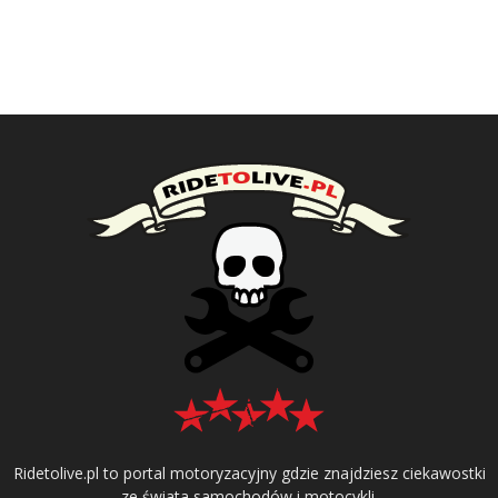
Ridetolive.pl to portal motoryzacyjny gdzie znajdziesz ciekawostki
ze świata samochodów i motocykli.