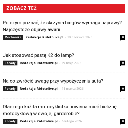
ZOBACZ TEŻ
Po czym poznać, że skrzynia biegów wymaga naprawy?
Najczęstsze objawy awarii
Redakcja Ridetolive.pl
-
30 czerwca 2026
Mechanika
0
Jak stosować pastę K2 do lamp?
Redakcja Ridetolive.pl
-
19 maja 2026
Porady
0
Na co zwrócić uwagę przy wypożyczeniu auta?
Redakcja Ridetolive.pl
-
11 marca 2026
Porady
0
Dlaczego każda motocyklistka powinna mieć bieliznę
motocyklową w swojej garderobie?
Redakcja Ridetolive.pl
-
6 lutego 2026
Porady
0