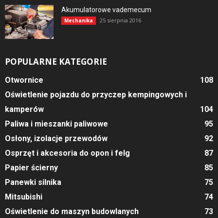
Akumulatorowe vademecum
25 sierpnia 2016
Mechanika
POPULARNE KATEGORIE
Otwornice
108
Oświetlenie pojazdu do przyczep kempingowych i
kamperów
104
Paliwa i mieszanki paliwowe
95
Osłony, izolacje przewodów
92
Osprzęt i akcesoria do opon i felg
87
Papier ścierny
85
Panewki silnika
75
Mitsubishi
74
Oświetlenie do maszyn budowlanych
73