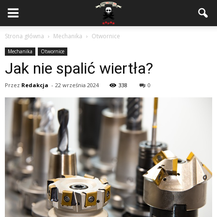
Strona główna
Mechanika
Otwornice
Mechanika
Otwornice
Jak nie spalić wiertła?
Przez
Redakcja
-
22 września 2024
338
0