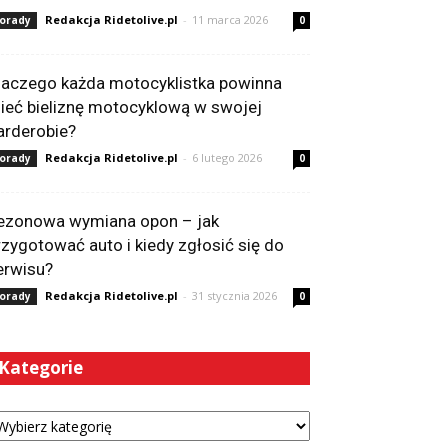
Redakcja Ridetolive.pl
-
11 marca 2026
orady
0
laczego każda motocyklistka powinna
ieć bieliznę motocyklową w swojej
arderobie?
Redakcja Ridetolive.pl
-
6 lutego 2026
orady
0
ezonowa wymiana opon – jak
rzygotować auto i kiedy zgłosić się do
erwisu?
Redakcja Ridetolive.pl
-
31 stycznia 2026
orady
0
Kategorie
tegorie