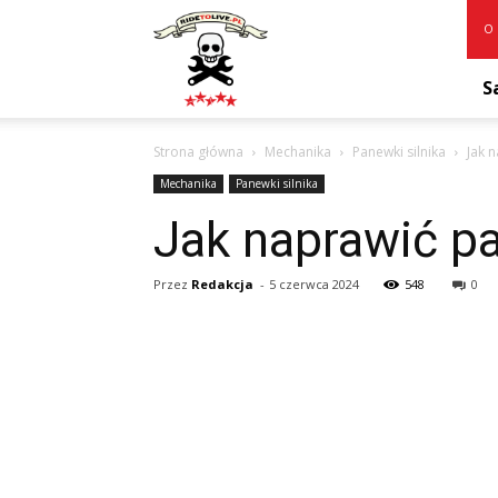
RideToLive.pl
O 
S
Strona główna
Mechanika
Panewki silnika
Jak 
Mechanika
Panewki silnika
Jak naprawić p
Przez
Redakcja
-
5 czerwca 2024
548
0