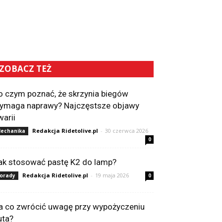
ZOBACZ TEŻ
o czym poznać, że skrzynia biegów
ymaga naprawy? Najczęstsze objawy
warii
Redakcja Ridetolive.pl
-
30 czerwca 2026
echanika
0
ak stosować pastę K2 do lamp?
Redakcja Ridetolive.pl
-
19 maja 2026
orady
0
a co zwrócić uwagę przy wypożyczeniu
uta?