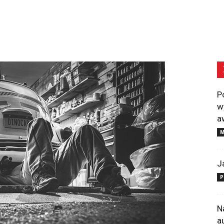
P
w
a
M
J
P
N
a