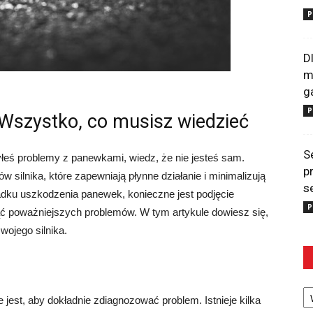
P
D
m
g
P
Wszystko, co musisz wiedzieć
S
łeś problemy z panewkami, wiedz, że nie jesteś sam.
p
silnika, które zapewniają płynne działanie i minimalizują
s
dku uszkodzenia panewek, konieczne jest podjęcie
P
ć poważniejszych problemów. W tym artykule dowiesz się,
wojego silnika.
Ka
est, aby dokładnie zdiagnozować problem. Istnieje kilka