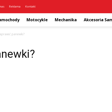
nas
Reklama
Kontakt
amochody
Motocykle
Mechanika
Akcesoria S
naprawić panewki?
anewki?