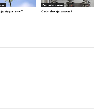
nika
Panewki silnika
ują się panewki?
Kiedy stukają zawory?