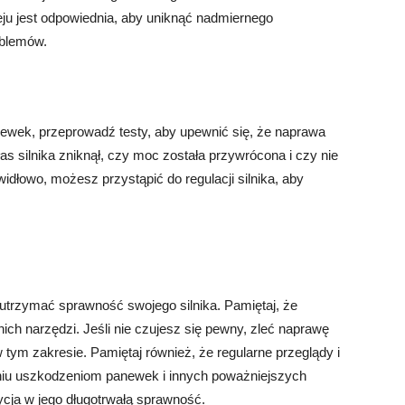
eju jest odpowiednia, aby uniknąć nadmiernego
oblemów.
newek, przeprowadź testy, aby upewnić się, że naprawa
s silnika zniknął, czy moc została przywrócona i czy nie
idłowo, możesz przystąpić do regulacji silnika, aby
utrzymać sprawność swojego silnika. Pamiętaj, że
h narzędzi. Jeśli nie czujesz się pewny, zleć naprawę
 tym zakresie. Pamiętaj również, że regularne przeglądy i
niu uszkodzeniom panewek i innych poważniejszych
cja w jego długotrwałą sprawność.