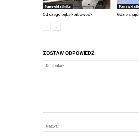
Panewki silnika
Panewki sil
Od czego pęka korbowód?
Gdzie znajd
ZOSTAW ODPOWIEDŹ