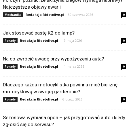
Najczęstsze objawy awarii
Redakcja Ridetolive.pl
-
30 czerwca 2026
Mechanika
0
Jak stosować pastę K2 do lamp?
Redakcja Ridetolive.pl
-
19 maja 2026
Porady
0
Na co zwrócić uwagę przy wypożyczeniu auta?
Redakcja Ridetolive.pl
-
11 marca 2026
Porady
0
Dlaczego każda motocyklistka powinna mieć bieliznę
motocyklową w swojej garderobie?
Redakcja Ridetolive.pl
-
6 lutego 2026
Porady
0
Sezonowa wymiana opon – jak przygotować auto i kiedy
zgłosić się do serwisu?