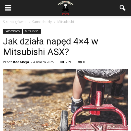
Strona główna
Samochody
Mitsubishi
Samochody
Mitsubishi
Jak działa napęd 4×4 w
Mitsubishi ASX?
Przez
Redakcja
-
4 marca 2025
269
0