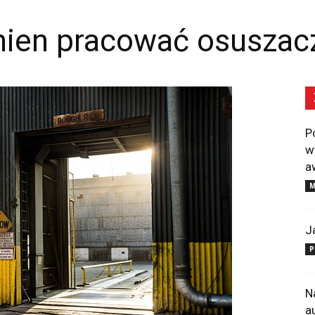
nien pracować osuszac
P
w
a
M
J
P
N
a