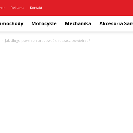
nas
Reklama
Kontakt
amochody
Motocykle
Mechanika
Akcesoria S
Jak długo powinien pracować osuszacz powietrza?