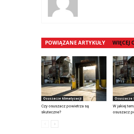
POWIĄZANE ARTYKUŁY
WIĘCEJ
Osuszacze klimatyzacji
Osuszacze k
Czy osuszacz powietrza są
W jakiej tem
skuteczne?
osuszacz p