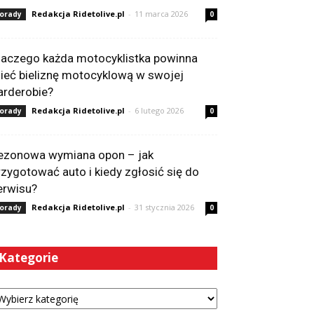
Redakcja Ridetolive.pl
-
11 marca 2026
orady
0
laczego każda motocyklistka powinna
ieć bieliznę motocyklową w swojej
arderobie?
Redakcja Ridetolive.pl
-
6 lutego 2026
orady
0
ezonowa wymiana opon – jak
rzygotować auto i kiedy zgłosić się do
erwisu?
Redakcja Ridetolive.pl
-
31 stycznia 2026
orady
0
Kategorie
tegorie