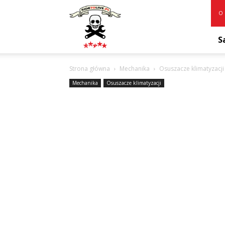
RideToLive.pl
O 
S
Strona główna
Mechanika
Osuszacze klimatyzacji
Mechanika
Osuszacze klimatyzacji