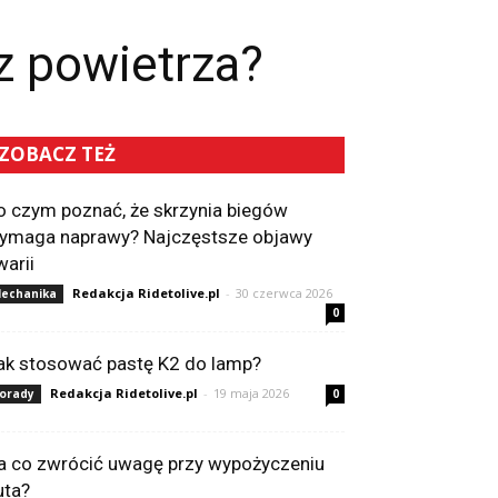
z powietrza?
ZOBACZ TEŻ
o czym poznać, że skrzynia biegów
ymaga naprawy? Najczęstsze objawy
warii
Redakcja Ridetolive.pl
-
30 czerwca 2026
echanika
0
ak stosować pastę K2 do lamp?
Redakcja Ridetolive.pl
-
19 maja 2026
orady
0
a co zwrócić uwagę przy wypożyczeniu
uta?