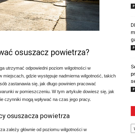
P
D
m
g
P
wać osuszacz powietrza?
S
ga utrzymać odpowiedni poziom wilgotności w
p
 miejscach, gdzie występuje nadmierna wilgotność, takich
s
 osób zastanawia się, jak długo powinien pracować
P
arunki w pomieszczeniu. W tym artykule dowiesz się, jak
ie czynniki mogą wpływać na czas jego pracy.
cy osuszacza powietrza
Ka
za zależy głównie od poziomu wilgotności w