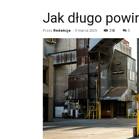
Jak długo powi
Przez
Redakcja
-
9 marca 2025
258
0