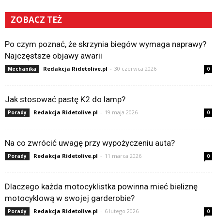
ZOBACZ TEŻ
Po czym poznać, że skrzynia biegów wymaga naprawy?
Najczęstsze objawy awarii
Redakcja Ridetolive.pl
-
30 czerwca 2026
Mechanika
0
Jak stosować pastę K2 do lamp?
Redakcja Ridetolive.pl
-
19 maja 2026
Porady
0
Na co zwrócić uwagę przy wypożyczeniu auta?
Redakcja Ridetolive.pl
-
11 marca 2026
Porady
0
Dlaczego każda motocyklistka powinna mieć bieliznę
motocyklową w swojej garderobie?
Redakcja Ridetolive.pl
-
6 lutego 2026
Porady
0