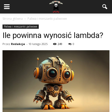
Strona główna
Paliwa i mieszanki paliwowe
Paliwa i mieszanki paliwowe
Ile powinna wynosić lambda?
Przez
Redakcja
-
10 lutego 2025
249
0