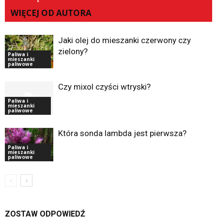
WIĘCEJ OD AUTORA
Jaki olej do mieszanki czerwony czy
zielony?
Paliwa i
mieszanki
paliwowe
Czy mixol czyści wtryski?
Paliwa i
mieszanki
paliwowe
Która sonda lambda jest pierwsza?
Paliwa i
mieszanki
paliwowe
ZOSTAW ODPOWIEDŹ