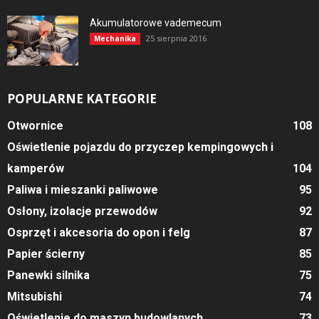
Akumulatorowe vademecum
25 sierpnia 2016
Mechanika
POPULARNE KATEGORIE
Otwornice
108
Oświetlenie pojazdu do przyczep kempingowych i
kamperów
104
Paliwa i mieszanki paliwowe
95
Osłony, izolacje przewodów
92
Osprzęt i akcesoria do opon i felg
87
Papier ścierny
85
Panewki silnika
75
Mitsubishi
74
Oświetlenie do maszyn budowlanych
73