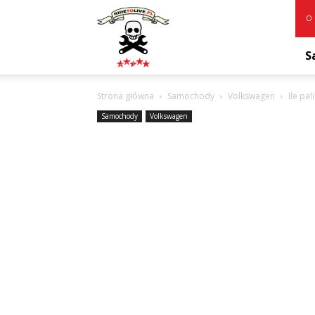
RideToLive.pl
O 
S
Strona główna
Samochody
Volkswagen
Ile pal
Samochody
Volkswagen