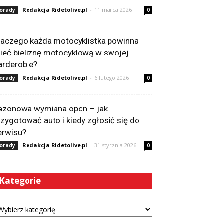
Redakcja Ridetolive.pl
-
11 marca 2026
orady
0
laczego każda motocyklistka powinna
ieć bieliznę motocyklową w swojej
arderobie?
Redakcja Ridetolive.pl
-
6 lutego 2026
orady
0
ezonowa wymiana opon – jak
rzygotować auto i kiedy zgłosić się do
erwisu?
Redakcja Ridetolive.pl
-
31 stycznia 2026
orady
0
Kategorie
tegorie