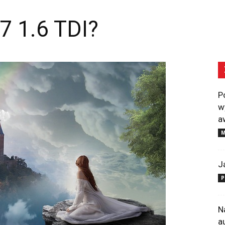
B7 1.6 TDI?
P
w
a
M
J
P
N
a