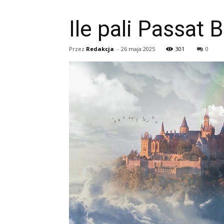
Ile pali Passat 
Przez
Redakcja
-
26 maja 2025
301
0