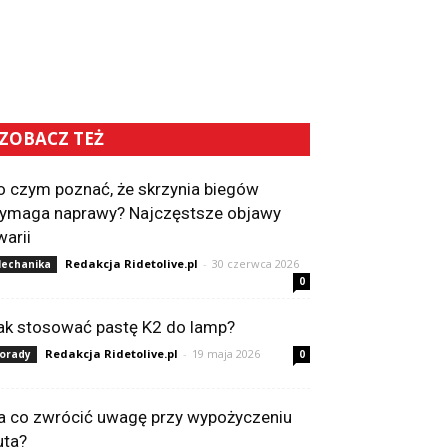
ZOBACZ TEŻ
o czym poznać, że skrzynia biegów
ymaga naprawy? Najczęstsze objawy
warii
Redakcja Ridetolive.pl
-
30 czerwca 2026
echanika
0
ak stosować pastę K2 do lamp?
Redakcja Ridetolive.pl
-
19 maja 2026
orady
0
a co zwrócić uwagę przy wypożyczeniu
uta?