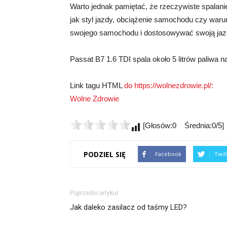
Warto jednak pamiętać, że rzeczywiste spalani
jak styl jazdy, obciążenie samochodu czy war
swojego samochodu i dostosowywać swoją jazd
Passat B7 1.6 TDI spala około 5 litrów paliwa n
Link tagu HTML
do https://wolnezdrowie.pl/:
Wolne Zdrowie
[Głosów:0 Średnia:0/5]
PODZIEL SIĘ
Facebook
Twit
Poprzedni artykuł
Jak daleko zasilacz od taśmy LED?