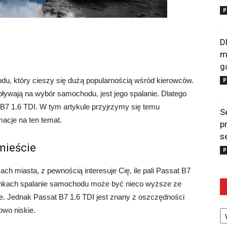
P
D
m
g
du, który cieszy się dużą popularnością wśród kierowców.
P
ływają na wybór samochodu, jest jego spalanie. Dlatego
t B7 1.6 TDI. W tym artykule przyjrzymy się temu
S
acje na ten temat.
p
s
mieście
P
ach miasta, z pewnością interesuje Cię, ile pali Passat B7
unkach spalanie samochodu może być nieco wyższe ze
e. Jednak Passat B7 1.6 TDI jest znany z oszczędności
Ka
owo niskie.