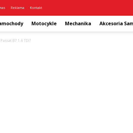
nas
Reklama
Kontakt
amochody
Motocykle
Mechanika
Akcesoria S
i Passat B7 1.6 TDI?