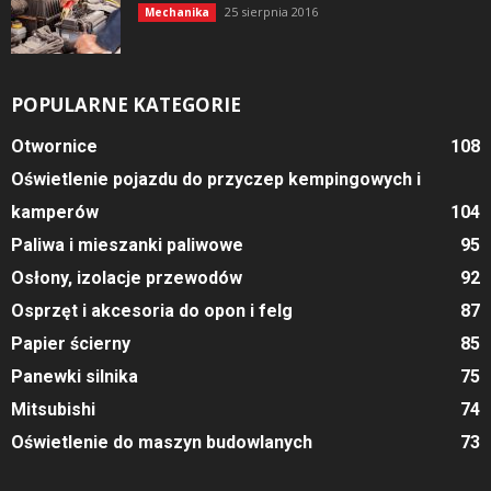
25 sierpnia 2016
Mechanika
POPULARNE KATEGORIE
Otwornice
108
Oświetlenie pojazdu do przyczep kempingowych i
kamperów
104
Paliwa i mieszanki paliwowe
95
Osłony, izolacje przewodów
92
Osprzęt i akcesoria do opon i felg
87
Papier ścierny
85
Panewki silnika
75
Mitsubishi
74
Oświetlenie do maszyn budowlanych
73