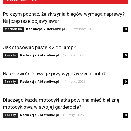
Po czym poznać, że skrzynia biegów wymaga naprawy?
Najczęstsze objawy awarii
Redakcja Ridetolive.pl
-
30 czerwca 2026
Mechanika
0
Jak stosować pastę K2 do lamp?
Redakcja Ridetolive.pl
-
19 maja 2026
Porady
0
Na co zwrócić uwagę przy wypożyczeniu auta?
Redakcja Ridetolive.pl
-
11 marca 2026
Porady
0
Dlaczego każda motocyklistka powinna mieć bieliznę
motocyklową w swojej garderobie?
Redakcja Ridetolive.pl
-
6 lutego 2026
Porady
0