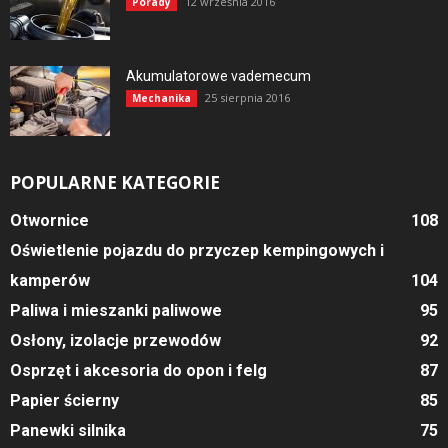
12 września 2016
Porady
Akumulatorowe vademecum
25 sierpnia 2016
Mechanika
POPULARNE KATEGORIE
Otwornice
108
Oświetlenie pojazdu do przyczep kempingowych i
kamperów
104
Paliwa i mieszanki paliwowe
95
Osłony, izolacje przewodów
92
Osprzęt i akcesoria do opon i felg
87
Papier ścierny
85
Panewki silnika
75