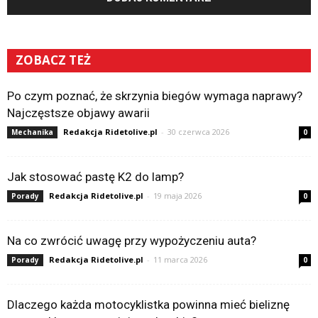
ZOBACZ TEŻ
Po czym poznać, że skrzynia biegów wymaga naprawy?
Najczęstsze objawy awarii
Redakcja Ridetolive.pl
-
30 czerwca 2026
Mechanika
0
Jak stosować pastę K2 do lamp?
Redakcja Ridetolive.pl
-
19 maja 2026
Porady
0
Na co zwrócić uwagę przy wypożyczeniu auta?
Redakcja Ridetolive.pl
-
11 marca 2026
Porady
0
Dlaczego każda motocyklistka powinna mieć bieliznę