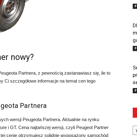
P
D
m
g
P
ner nowy?
S
ugeota Partnera, z pewnością zastanawiasz się, ile to
p
y Ci szczegółowe informacje na temat cen tego
s
P
geota Partnera
ch wersji Peugeota Partnera. Aktualnie na rynku
Ka
ure i GT. Cena najtańszej wersji, czyli Peugeot Partner
W tej cenie otrzymujesz solidnie wyposażony samochód