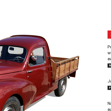
P
w
a
M
J
P
N
a