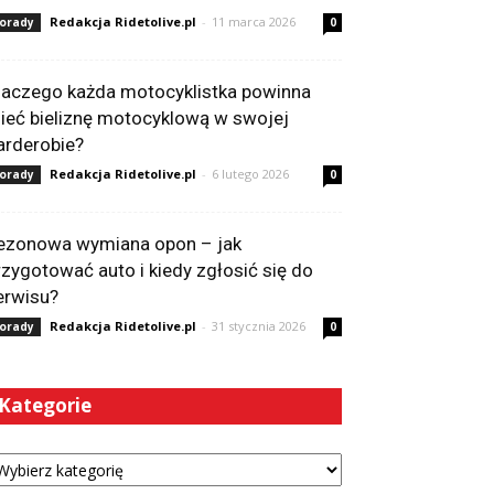
Redakcja Ridetolive.pl
-
11 marca 2026
orady
0
laczego każda motocyklistka powinna
ieć bieliznę motocyklową w swojej
arderobie?
Redakcja Ridetolive.pl
-
6 lutego 2026
orady
0
ezonowa wymiana opon – jak
rzygotować auto i kiedy zgłosić się do
erwisu?
Redakcja Ridetolive.pl
-
31 stycznia 2026
orady
0
Kategorie
tegorie