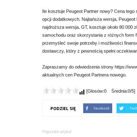
Ile kosztuje Peugeot Partner nowy? Cena tego
opcji dodatkowych. Najtańsza wersja, Peugeot P
najdroższa wersja, GT, kosztuje około 80 000 zł
samochodu oraz skorzystania z różnych form f
przemyśleć swoje potrzeby i możliwości finans
dostawczy, który z pewnością spełni oczekiwan
Zapraszamy do odwiedzenia strony https://www.
aktualnych cen Peugeot Partnera nowego.
[Głosów:0 Średnia:0/5]
PODZIEL SIĘ
Facebook
Twit
Poprzedni artykuł