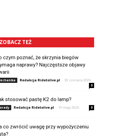
ZOBACZ TEŻ
o czym poznać, że skrzynia biegów
ymaga naprawy? Najczęstsze objawy
warii
Redakcja Ridetolive.pl
-
30 czerwca 2026
echanika
0
ak stosować pastę K2 do lamp?
Redakcja Ridetolive.pl
-
19 maja 2026
orady
0
a co zwrócić uwagę przy wypożyczeniu
uta?