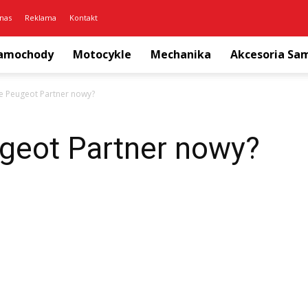
nas
Reklama
Kontakt
amochody
Motocykle
Mechanika
Akcesoria S
je Peugeot Partner nowy?
ugeot Partner nowy?