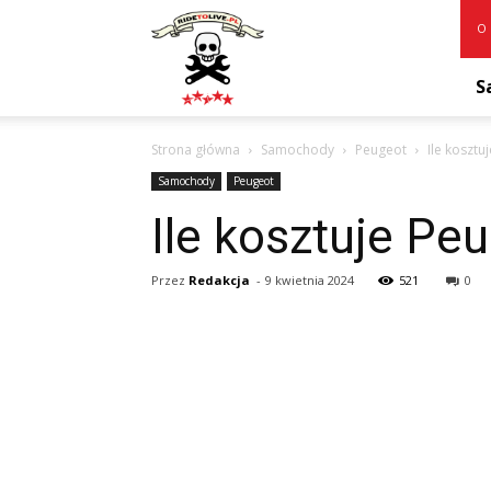
RideToLive.pl
O 
S
Strona główna
Samochody
Peugeot
Ile kosztu
Samochody
Peugeot
Ile kosztuje Pe
Przez
Redakcja
-
9 kwietnia 2024
521
0