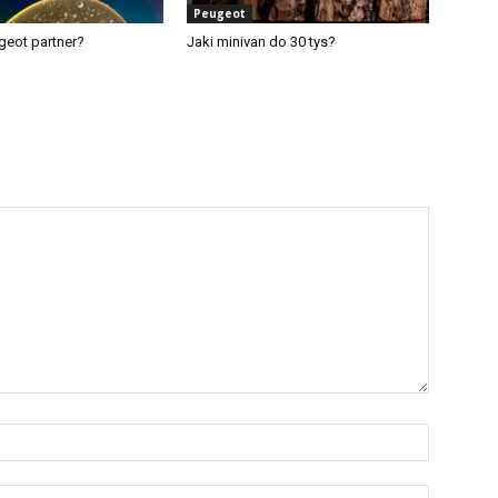
Peugeot
ugeot partner?
Jaki minivan do 30 tys?