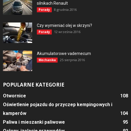
silnikach Renault
8 grudnia 2016
Porady
Czy wymieniać olej w skrzyni?
12 września 2016
Porady
Akumulatorowe vademecum
25 sierpnia 2016
Mechanika
POPULARNE KATEGORIE
Otwornice
108
Oświetlenie pojazdu do przyczep kempingowych i
kamperów
104
Paliwa i mieszanki paliwowe
95
Osłony, izolacje przewodów
92