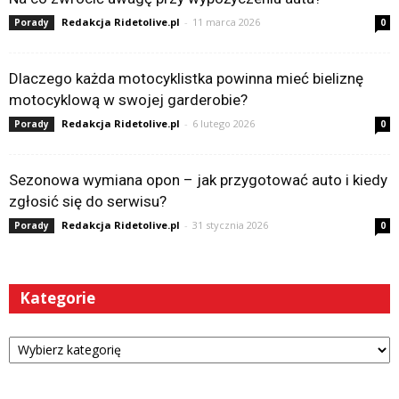
Redakcja Ridetolive.pl
-
11 marca 2026
Porady
0
Dlaczego każda motocyklistka powinna mieć bieliznę
motocyklową w swojej garderobie?
Redakcja Ridetolive.pl
-
6 lutego 2026
Porady
0
Sezonowa wymiana opon – jak przygotować auto i kiedy
zgłosić się do serwisu?
Redakcja Ridetolive.pl
-
31 stycznia 2026
Porady
0
Kategorie
Kategorie