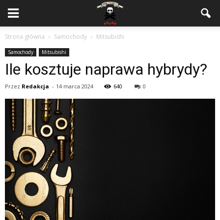
Strona główna
Samochody
Mitsubishi
Samochody
Mitsubishi
Ile kosztuje naprawa hybrydy?
Przez
Redakcja
-
14 marca 2024
640
0