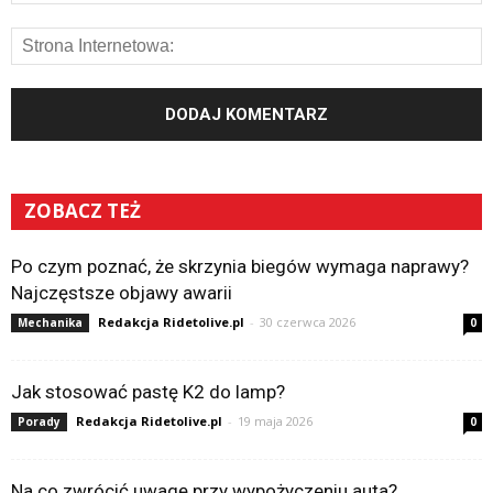
ZOBACZ TEŻ
Po czym poznać, że skrzynia biegów wymaga naprawy?
Najczęstsze objawy awarii
Redakcja Ridetolive.pl
-
30 czerwca 2026
Mechanika
0
Jak stosować pastę K2 do lamp?
Redakcja Ridetolive.pl
-
19 maja 2026
Porady
0
Na co zwrócić uwagę przy wypożyczeniu auta?