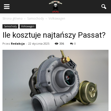
Strona główna
Samochody
Volkswagen
Samochody
Volkswagen
Ile kosztuje najtańszy Passat?
Przez
Redakcja
-
22 stycznia 2025
336
0