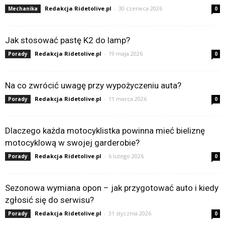
Redakcja Ridetolive.pl
-
30 czerwca 2026
Mechanika
0
Jak stosować pastę K2 do lamp?
Redakcja Ridetolive.pl
-
19 maja 2026
Porady
0
Na co zwrócić uwagę przy wypożyczeniu auta?
Redakcja Ridetolive.pl
-
11 marca 2026
Porady
0
Dlaczego każda motocyklistka powinna mieć bieliznę
motocyklową w swojej garderobie?
Redakcja Ridetolive.pl
-
6 lutego 2026
Porady
0
Sezonowa wymiana opon – jak przygotować auto i kiedy
zgłosić się do serwisu?
Redakcja Ridetolive.pl
-
31 stycznia 2026
Porady
0