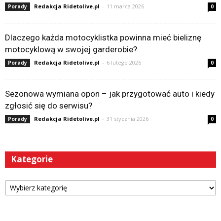
Redakcja Ridetolive.pl
-
11 marca 2026
Porady
0
Dlaczego każda motocyklistka powinna mieć bieliznę
motocyklową w swojej garderobie?
Redakcja Ridetolive.pl
-
6 lutego 2026
Porady
0
Sezonowa wymiana opon – jak przygotować auto i kiedy
zgłosić się do serwisu?
Redakcja Ridetolive.pl
-
31 stycznia 2026
Porady
0
Kategorie
Kategorie