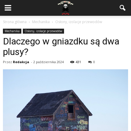
Strona główna
Mechanika
Osłony, izolacje przewodów
Mechanika
Osłony, izolacje przewodów
Dlaczego w gniazdku są dwa
plusy?
Przez
Redakcja
-
2 października 2024
431
0