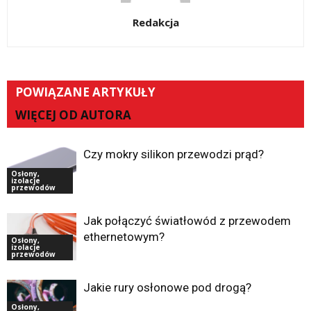
Redakcja
POWIĄZANE ARTYKUŁY
WIĘCEJ OD AUTORA
Czy mokry silikon przewodzi prąd?
Osłony,
izolacje
przewodów
Jak połączyć światłowód z przewodem
ethernetowym?
Osłony,
izolacje
przewodów
Jakie rury osłonowe pod drogą?
Osłony,