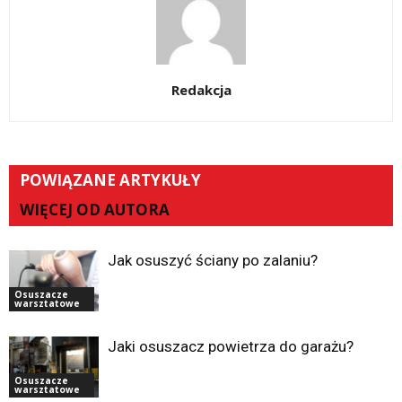
Redakcja
POWIĄZANE ARTYKUŁY
WIĘCEJ OD AUTORA
Jak osuszyć ściany po zalaniu?
Osuszacze
warsztatowe
Jaki osuszacz powietrza do garażu?
Osuszacze
warsztatowe