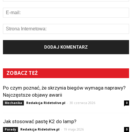
ZOBACZ TEŻ
Po czym poznać, że skrzynia biegów wymaga naprawy?
Najczęstsze objawy awarii
Redakcja Ridetolive.pl
-
30 czerwca 2026
Mechanika
0
Jak stosować pastę K2 do lamp?
Redakcja Ridetolive.pl
-
19 maja 2026
Porady
0