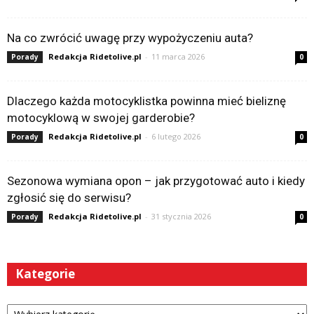
Na co zwrócić uwagę przy wypożyczeniu auta?
Redakcja Ridetolive.pl
-
11 marca 2026
Porady
0
Dlaczego każda motocyklistka powinna mieć bieliznę
motocyklową w swojej garderobie?
Redakcja Ridetolive.pl
-
6 lutego 2026
Porady
0
Sezonowa wymiana opon – jak przygotować auto i kiedy
zgłosić się do serwisu?
Redakcja Ridetolive.pl
-
31 stycznia 2026
Porady
0
Kategorie
Kategorie