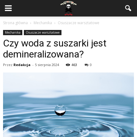
Strona główna
Mechanika
Osuszacze warsztatowe
Mechanika
Osuszacze warsztatowe
Czy woda z suszarki jest
demineralizowana?
Przez
Redakcja
-
5 sierpnia 2024
463
0