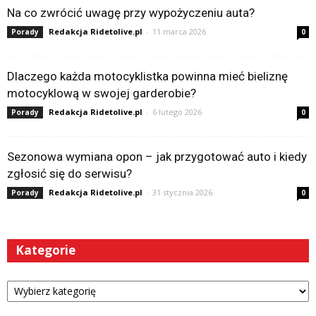
Na co zwrócić uwagę przy wypożyczeniu auta?
Redakcja Ridetolive.pl
-
11 marca 2026
Porady
0
Dlaczego każda motocyklistka powinna mieć bieliznę
motocyklową w swojej garderobie?
Redakcja Ridetolive.pl
-
6 lutego 2026
Porady
0
Sezonowa wymiana opon – jak przygotować auto i kiedy
zgłosić się do serwisu?
Redakcja Ridetolive.pl
-
31 stycznia 2026
Porady
0
Kategorie
Kategorie