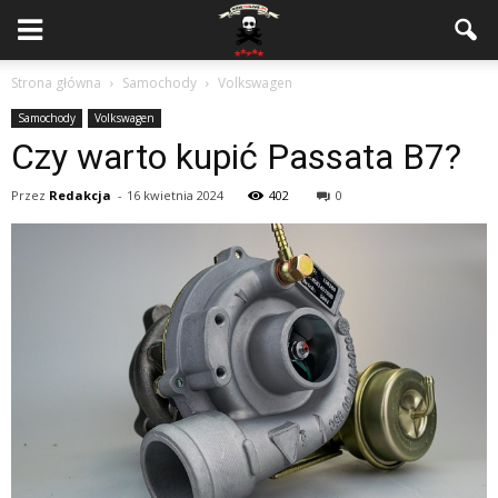
Strona główna
Samochody
Volkswagen
Samochody
Volkswagen
Czy warto kupić Passata B7?
Przez
Redakcja
-
16 kwietnia 2024
402
0