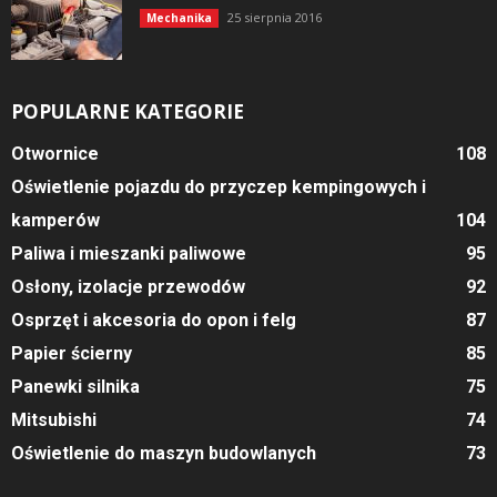
25 sierpnia 2016
Mechanika
POPULARNE KATEGORIE
Otwornice
108
Oświetlenie pojazdu do przyczep kempingowych i
kamperów
104
Paliwa i mieszanki paliwowe
95
Osłony, izolacje przewodów
92
Osprzęt i akcesoria do opon i felg
87
Papier ścierny
85
Panewki silnika
75
Mitsubishi
74
Oświetlenie do maszyn budowlanych
73