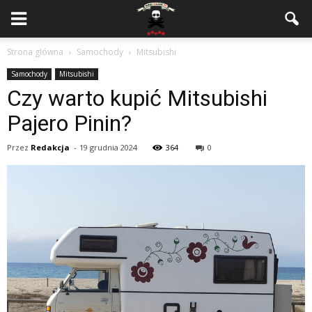
Strona główna
Samochody
Mitsubishi
Samochody
Mitsubishi
Czy warto kupić Mitsubishi
Pajero Pinin?
Przez
Redakcja
-
19 grudnia 2024
364
0