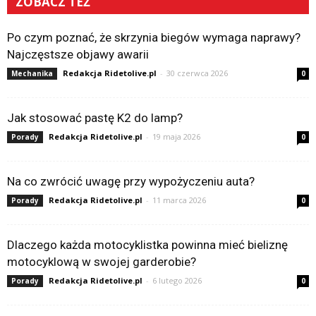
ZOBACZ TEŻ
Po czym poznać, że skrzynia biegów wymaga naprawy?
Najczęstsze objawy awarii
Redakcja Ridetolive.pl
-
30 czerwca 2026
Mechanika
0
Jak stosować pastę K2 do lamp?
Redakcja Ridetolive.pl
-
19 maja 2026
Porady
0
Na co zwrócić uwagę przy wypożyczeniu auta?
Redakcja Ridetolive.pl
-
11 marca 2026
Porady
0
Dlaczego każda motocyklistka powinna mieć bieliznę
motocyklową w swojej garderobie?
Redakcja Ridetolive.pl
-
6 lutego 2026
Porady
0